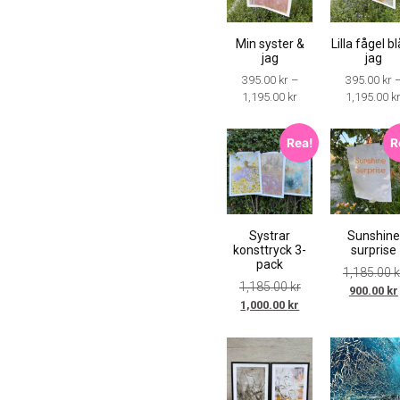
Min syster &
Lilla fågel b
jag
jag
395.00
kr
–
395.00
kr
1,195.00
kr
1,195.00
k
Rea!
R
Systrar
Sunshine
konsttryck 3-
surprise
pack
1,185.00
k
1,185.00
kr
900.00
kr
1,000.00
kr