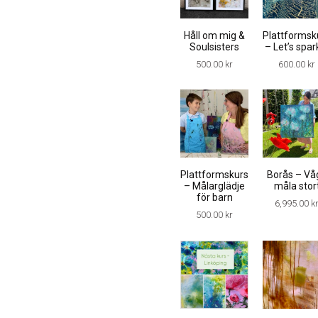
Håll om mig &
Plattformsk
Soulsisters
– Let’s spar
500.00
kr
600.00
kr
Plattformskurs
Borås – Vå
– Målarglädje
måla stor
för barn
6,995.00
k
500.00
kr