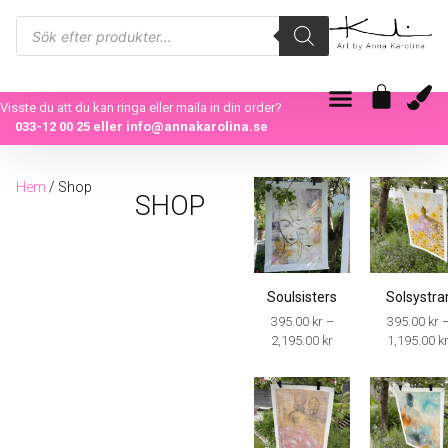
Visste du att du kan ringa eller maila in din order?
033-12 00 25
eller
info@annakarolina.se
Hem
/ Shop
SHOP
Soulsisters
Solsystra
395.00
kr
–
395.00
kr
2,195.00
kr
1,195.00
k