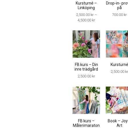
Kursturné –
Drop-in- pro
Linköping
på
2,500.00
kr
–
700.00
kr
4,500.00
kr
FB kurs – Din
Kursturn
inre trädgård
2,500.00
k
2,500.00
kr
FB kurs –
Book – Joy
Målerimaraton
Art