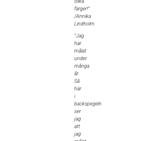
olika
färger!”
/Annika
Lindholm
”Jag
har
målat
under
många
år.
Så
här
i
backspegeln
ser
jag
att
jag