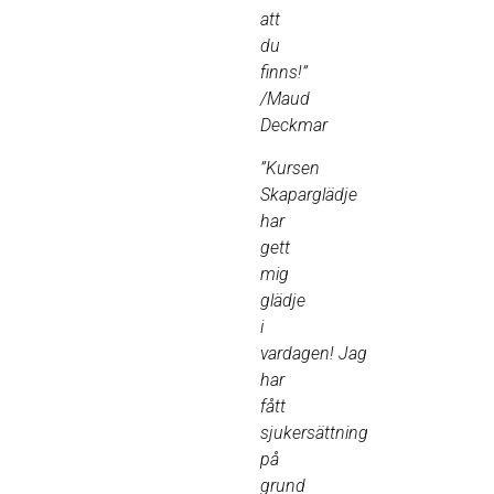
att
du
finns!”
/Maud
Deckmar
”Kursen
Skaparglädje
har
gett
mig
glädje
i
vardagen! Jag
har
fått
sjukersättning
på
grund