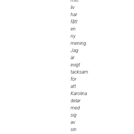
mitt
liv
har
fått
en
ny
mening.
Jag
är
evigt
tacksam
för
att
Karolina
delar
med
sig
av
sin