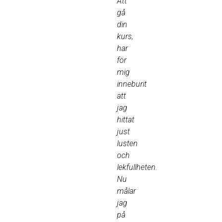
Att
gå
din
kurs,
har
för
mig
inneburit
att
jag
hittat
just
lusten
och
lekfullheten.
Nu
målar
jag
på