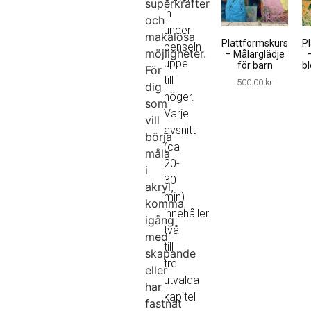
superkrafter
in
och
under
makalösa
Plattformskurs
P
penseln
möjligheter.
– Målarglädje
uppe
för barn
bl
För
till
500.00
kr
dig
höger.
som
Varje
vill
avsnitt
börja
(ca
måla
20-
i
30
akryl,
min)
komma
innehåller
igång
två
med
till
skapande
tre
eller
utvalda
har
kapitel
fastnat