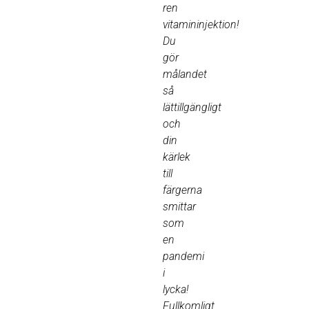
ren
vitamininjektion!
Du
gör
målandet
så
lättillgängligt
och
din
kärlek
till
färgerna
smittar
som
en
pandemi
i
lycka!
Fullkomligt