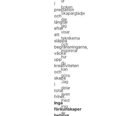
ur
i
boken
prestation
Skaparglädje
och
där
längtar
jag
efter
visar
att
teknikerna
släppa
och
begränsningarna,
inspirerar
väcka
hur
upp
du
kreativiteten
kan
och
göra.
skapa
Jag
i
delar
total
även
frihet.
med
Inga
mig
förkunskaper
av
behövs