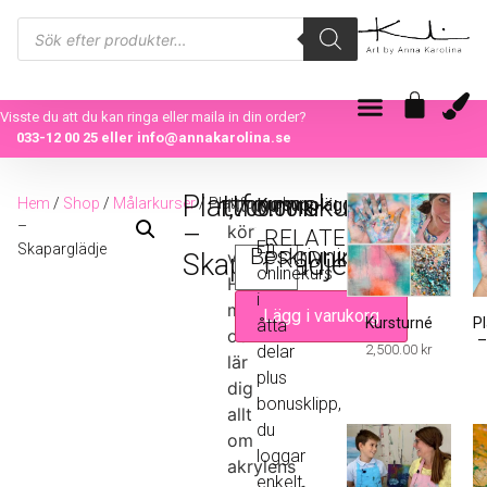
Visste du att du kan ringa eller maila in din order?
033-12 00 25
eller
info@annakarolina.se
Plattformskurs
Hem
/
Shop
/
Målarkurser
/ Plattformskurs
Nuuuu
Kursupplägg:
1,700.00
kr
–
–
kör
RELATERADE
En
Skaparglädje
Beskrivning
vi!
PRODUKTER
Skaparglädje
onlinekurs
Häng
i
med
Lägg i varukorg
Kursturné
P
åtta
och
–
delar
2,500.00
kr
lär
plus
dig
bonusklipp,
allt
du
om
loggar
akrylens
enkelt