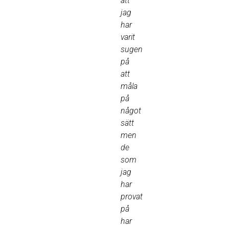
att
jag
har
varit
sugen
på
att
måla
på
något
sätt
men
de
som
jag
har
provat
på
har