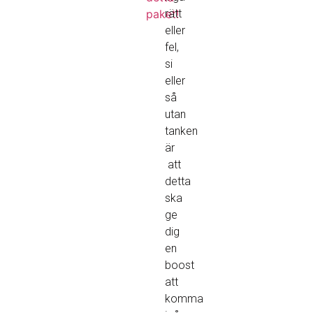
paket!
rätt
eller
fel,
si
eller
så
utan
tanken
är
att
detta
ska
ge
dig
en
boost
att
komma