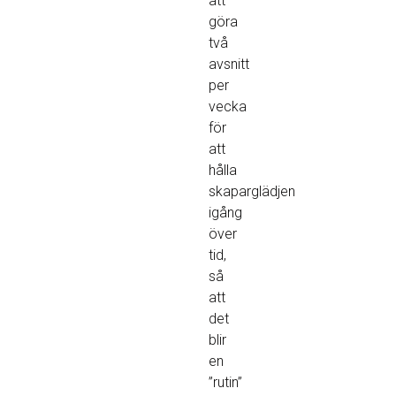
att
göra
två
avsnitt
per
vecka
för
att
hålla
skaparglädjen
igång
över
tid,
så
att
det
blir
en
”rutin”