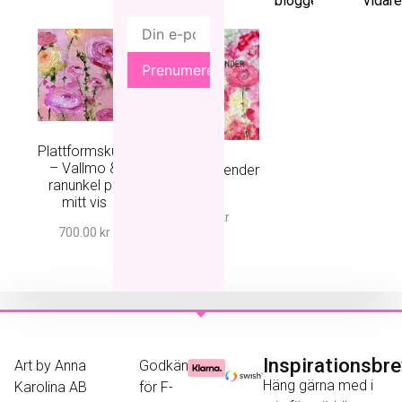
bloggen...
vidar
Plattformskurs
– Vallmo &
Solskenskalender
ranunkel på
2027
mitt vis
495.00
kr
700.00
kr
Inspirationsbr
Art by Anna
Godkänd
Häng gärna med i
Karolina AB
för F-