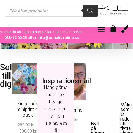
Visste du att du kan ringa eller maila in din order?
033-12 00 25
eller
info@annakarolina.se
Solsken
till
Inspirationsmail
dig!
Häng gärna
med i den
ljuvliga
Singerade
Målni
färgvärlden!
miniprint 4-
som
Solskensvänner
är
pack
Fyll i din
redo
1,000.00
kr
mailadress
Nytt
att
280.00
kr
–
på
flytta
här:
500.00
kr