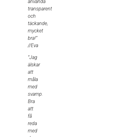
använda
transparent
och
täckande,
mycket
bra!”
//Eva
”Jag
älskar
att
måla
med
svamp.
Bra
att
få
reda
med