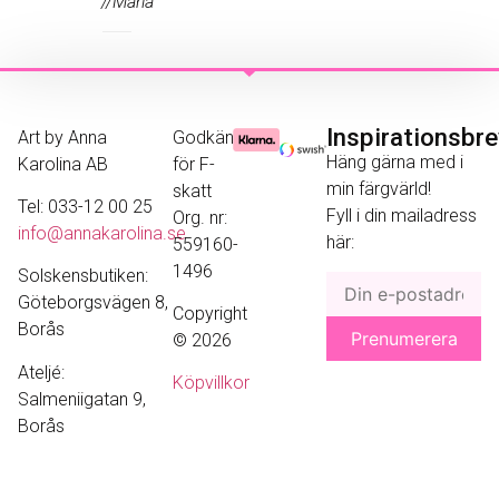
//Maria
Inspirationsbr
Art by Anna
Godkänd
Häng gärna med i
Karolina AB
för F-
min färgvärld!
skatt
Tel: 033-12 00 25
Fyll i din mailadress
Org. nr:
info@annakarolina.se
här:
559160-
1496
Solskensbutiken:
Göteborgsvägen 8,
Copyright
Borås
© 2026
Ateljé:
Köpvillkor
Salmeniigatan 9,
Borås