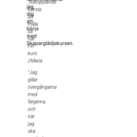
”Avkopplande
jag
känsla
dig
att
att
måla
börja
så
med
här.
Skaparglädjekursen.
Fin
kurs.
//Maria
”Jag
gillar
övergångarna
med
färgerna
och
när
jag
ska