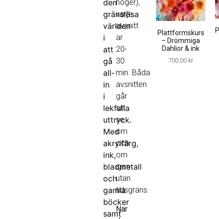
den
höger),
gränslösa
varje
världen
avsnitt
P
Plattformskurs
i
är
– Drömmiga
Dahlior & ink
att
20-
gå
30
700.00
kr
all-
min.
Båda
in
avsnitten
i
går
lekfulla
att
uttryck.
se
Med
om
akrylfärg,
och
ink,
om
bladmetall
igen
och
utan
gamla
tidsgräns.
böcker
När
samt