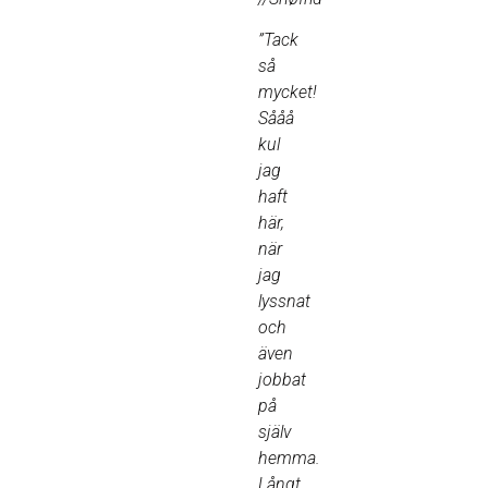
”Tack
så
mycket!
Sååå
kul
jag
haft
här,
när
jag
lyssnat
och
även
jobbat
på
själv
hemma.
Långt