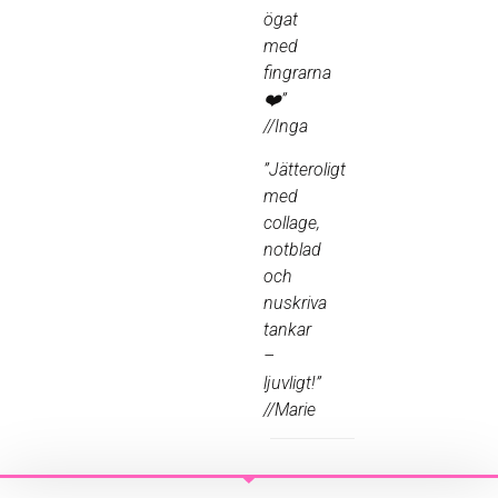
ögat
med
fingrarna
❤️”
//Inga
”Jätteroligt
med
collage,
notblad
och
nuskriva
tankar
–
ljuvligt!”
//Marie