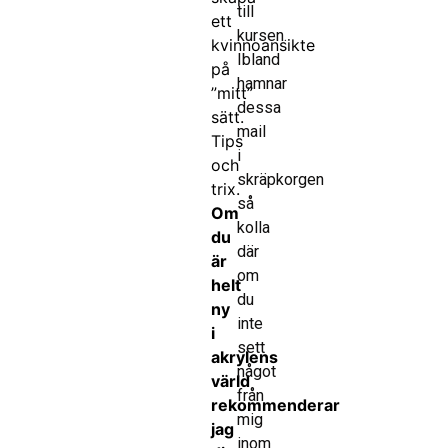
till
ett
kursen.
kvinnoansikte
Ibland
på
hamnar
”mitt”
dessa
sätt.
mail
Tips
i
och
skräpkorgen
trix.
så
Om
kolla
du
där
är
om
helt
du
ny
inte
i
sett
akrylens
något
värld
från
rekommenderar
mig
jag
inom