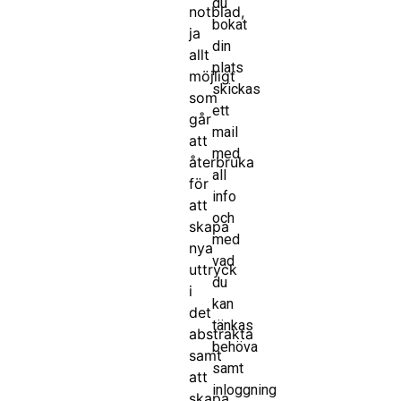
du
notblad,
bokat
ja
din
allt
plats
möjligt
skickas
som
ett
går
mail
att
med
återbruka
all
för
info
att
och
skapa
med
nya
vad
uttryck
du
i
kan
det
tänkas
abstrakta
behöva
samt
samt
att
inloggning
skapa