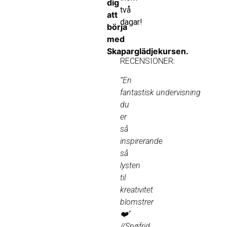
dig
två
att
dagar!
börja
med
Skaparglädjekursen.
RECENSIONER:
”En
fantastisk
undervisning
du
er
så
inspirerande
så
lysten
til
kreativitet
blomstrer
❤️”
//Snøfrid