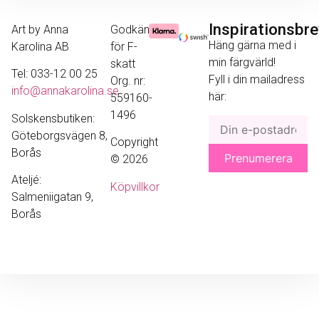
Inspirationsbr
Art by Anna
Godkänd
Häng gärna med i
Karolina AB
för F-
min färgvärld!
skatt
Tel: 033-12 00 25
Fyll i din mailadress
Org. nr:
info@annakarolina.se
här:
559160-
1496
Solskensbutiken:
Göteborgsvägen 8,
Copyright
Borås
© 2026
Ateljé:
Köpvillkor
Salmeniigatan 9,
Borås