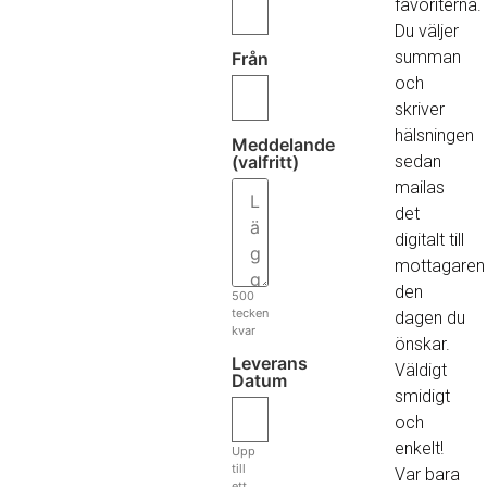
favoriterna.
Du väljer
summan
Från
och
skriver
hälsningen
Meddelande
(valfritt)
sedan
mailas
det
digitalt till
mottagaren
den
500
tecken
dagen du
kvar
önskar.
Leverans
Väldigt
Datum
smidigt
och
enkelt!
Upp
till
Var bara
ett