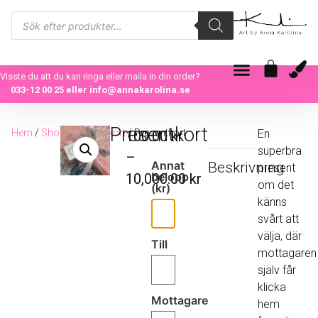
Visste du att du kan ringa eller maila in din order?
033-12 00 25
eller
info@annakarolina.se
Presentkort
Hem
/
Shop
/
Presentkort
/ Presentkort
En
100.00
kr
superbra
–
Annat
Beskrivning
present
belopp
10,000.00
kr
om det
(kr)
känns
svårt att
välja, där
Till
mottagaren
själv får
klicka
Mottagare
hem