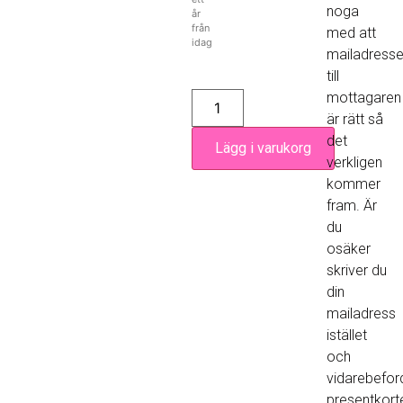
noga
år
från
med att
idag
mailadress
till
mottagaren
är rätt så
det
Lägg i varukorg
verkligen
kommer
fram. Är
du
osäker
skriver du
din
mailadress
istället
och
vidarebefor
presentkorte