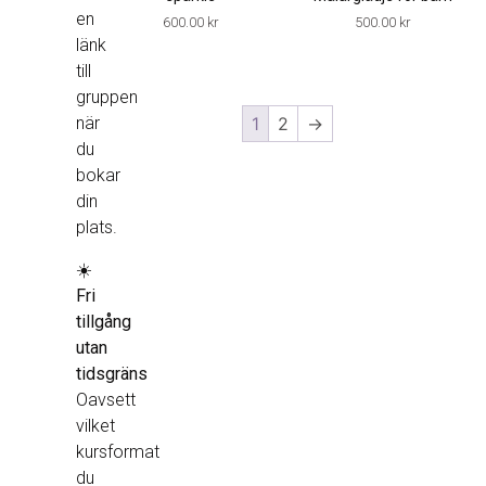
en
600.00
kr
500.00
kr
länk
till
gruppen
när
1
2
→
du
bokar
din
plats.
☀️
Fri
tillgång
utan
tidsgräns
Oavsett
vilket
kursformat
du