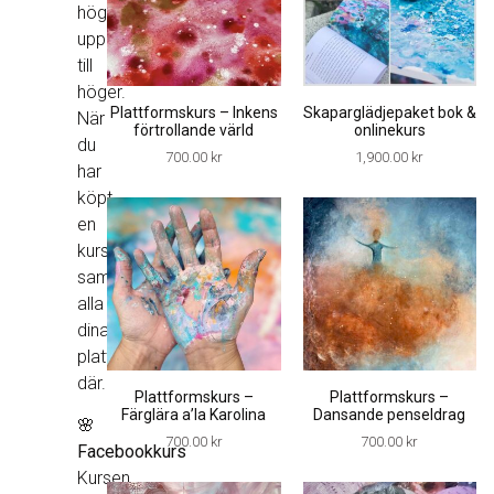
högst
upp
till
höger.
Plattformskurs – Inkens
Skaparglädjepaket bok &
När
förtrollande värld
onlinekurs
du
700.00
kr
1,900.00
kr
har
köpt
en
kurs
samlas
alla
dina
plattformskurser
där.
Plattformskurs –
Plattformskurs –
Färglära a’la Karolina
Dansande penseldrag
🌸
700.00
kr
700.00
kr
Facebookkurs
Kursen