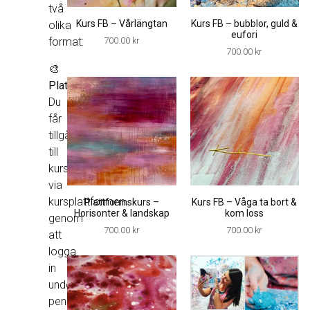
två
Kurs FB – Vårlängtan
Kurs FB – bubblor, guld &
olika
eufori
format:
700.00
kr
700.00
kr
🎨
Plattformskurs
Du
får
tillgång
till
kursen
via
kursplattformen
Plattformskurs –
Kurs FB – Våga ta bort &
Horisonter & landskap
kom loss
genom
700.00
kr
700.00
kr
att
logga
in
under
penselikonen