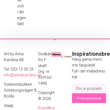
vill
och
i din
egen
takt.
Inspirationsbr
Art by Anna
Godkänd
Häng gärna med i
Karolina AB
för F-
min färgvärld!
skatt
Tel: 033-12 00 25
Fyll i din mailadress
Org. nr:
info@annakarolina.se
här:
559160-
1496
Solskensbutiken:
Göteborgsvägen 8,
Copyright
Borås
© 2026
Ateljé:
Köpvillkor