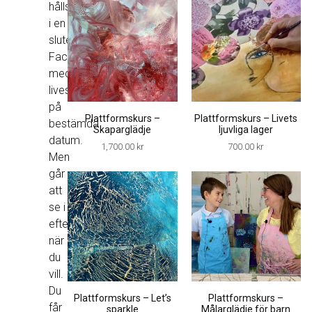
hålls
i en
sluten
Facebookgrupp
med
livesändningar
på
Plattformskurs –
Plattformskurs – Livets
bestämda
Skaparglädje
ljuvliga lager
datum.
1,700.00
kr
700.00
kr
Men
går
att
se i
efterhand
när
du
vill.
Du
Plattformskurs – Let’s
Plattformskurs –
får
sparkle
Målarglädje för barn