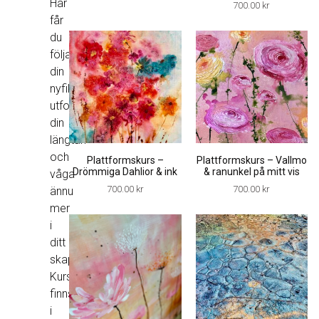
Här
700.00
kr
får
du
följa
din
nyfikenhet,
utforska
din
längtan
och
Plattformskurs –
Plattformskurs – Vallmo
Drömmiga Dahlior & ink
& ranunkel på mitt vis
våga
700.00
kr
700.00
kr
ännu
mer
i
ditt
skapande.
Kurserna
finns
i