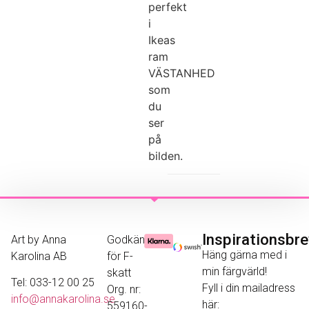
perfekt
i
Ikeas
ram
VÄSTANHED
som
du
ser
på
bilden.
Inspirationsbr
Art by Anna
Godkänd
Häng gärna med i
Karolina AB
för F-
min färgvärld!
skatt
Tel: 033-12 00 25
Fyll i din mailadress
Org. nr:
info@annakarolina.se
här:
559160-