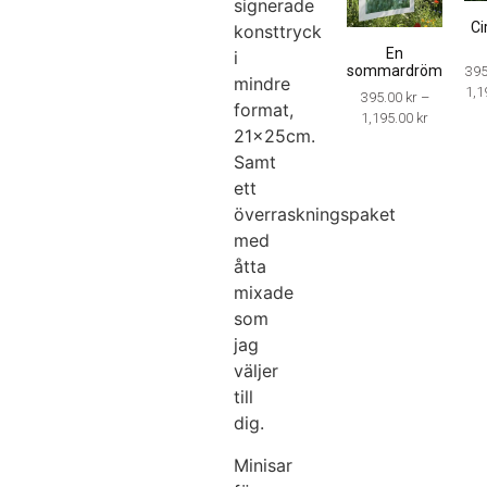
signerade
Ci
konsttryck
En
i
sommardröm
39
mindre
1,1
395.00
kr
–
format,
1,195.00
kr
21x25cm.
Samt
ett
överraskningspaket
med
åtta
mixade
som
jag
väljer
till
dig.
Minisar