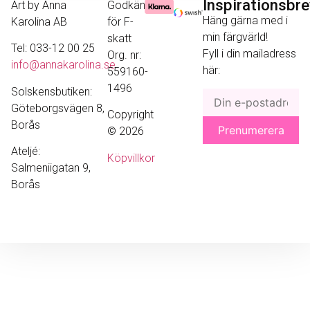
Inspirationsbr
Art by Anna
Godkänd
Häng gärna med i
Karolina AB
för F-
min färgvärld!
skatt
Tel: 033-12 00 25
Fyll i din mailadress
Org. nr:
info@annakarolina.se
här:
559160-
1496
Solskensbutiken:
Göteborgsvägen 8,
Copyright
Borås
© 2026
Ateljé:
Köpvillkor
Salmeniigatan 9,
Borås