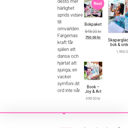
desto mer
Rea!
härlighet
sprids vidare
till
Bokpaket
omvärlden.
848.00
kr
Färgernas
750.00
kr
Skapargläd
kraft får
bok & onl
själen att
1,900.
dansa och
hjärtat att
sjunga, en
vacker
symfoni dit
Book –
ord inte når.
Joy & Art
399.00
kr