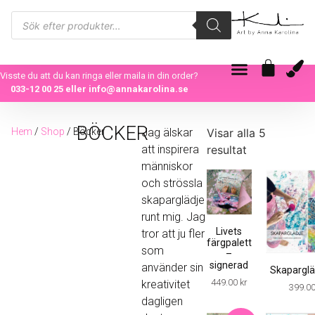
Visste du att du kan ringa eller maila in din order?
033-12 00 25
eller
info@annakarolina.se
BÖCKER
Hem
/
Shop
/ Böcker
Jag älskar
Visar alla 5
att inspirera
resultat
människor
och strössla
skaparglädje
runt mig. Jag
Livets
tror att ju fler
färgpalett
som
–
signerad
använder sin
Skapargl
449.00
kr
kreativitet
399.0
dagligen