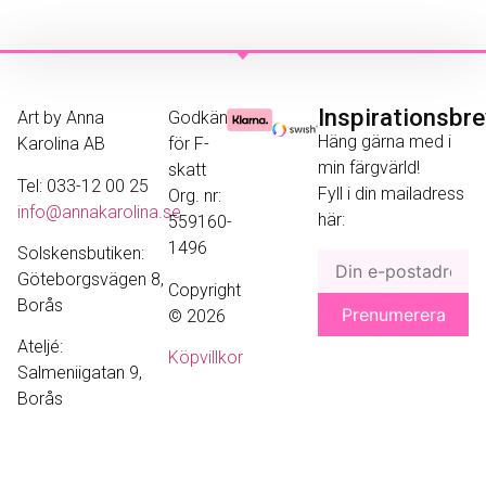
Inspirationsbr
Art by Anna
Godkänd
Häng gärna med i
Karolina AB
för F-
min färgvärld!
skatt
Tel: 033-12 00 25
Fyll i din mailadress
Org. nr:
info@annakarolina.se
här:
559160-
1496
Solskensbutiken:
Göteborgsvägen 8,
Copyright
Borås
© 2026
Ateljé:
Köpvillkor
Salmeniigatan 9,
Borås