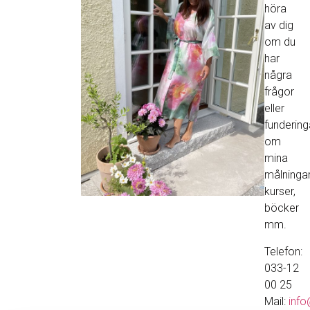
höra
av dig
om du
har
några
frågor
eller
fundering
om
mina
målningar
kurser,
böcker
mm.
Telefon:
033-12
00 25
Mail:
info