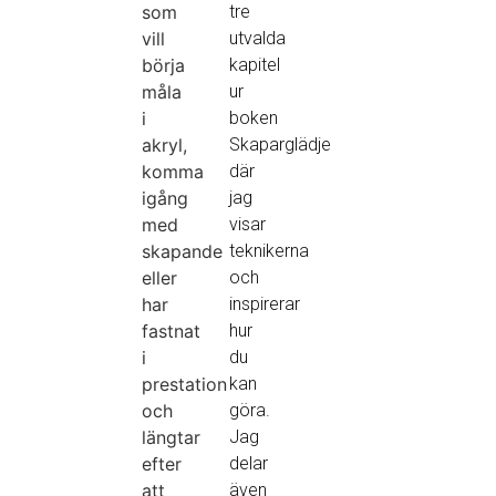
som
tre
vill
utvalda
börja
kapitel
måla
ur
i
boken
akryl,
Skaparglädje
komma
där
igång
jag
med
visar
skapande
teknikerna
eller
och
har
inspirerar
fastnat
hur
i
du
prestation
kan
och
göra.
längtar
Jag
efter
delar
att
även