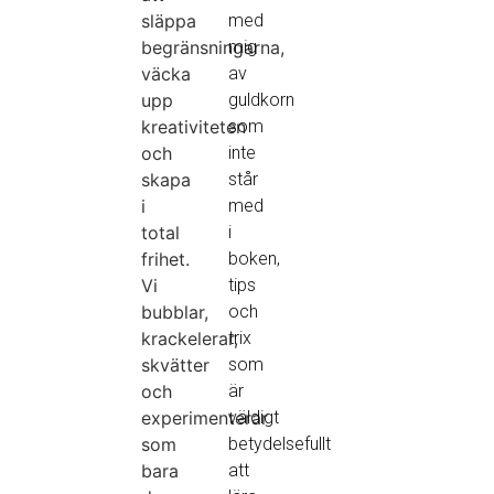
släppa
med
begränsningarna,
mig
väcka
av
upp
guldkorn
kreativiteten
som
och
inte
skapa
står
i
med
total
i
frihet.
boken,
Vi
tips
bubblar,
och
krackelerar,
trix
skvätter
som
och
är
experimenterar
väldigt
som
betydelsefullt
bara
att