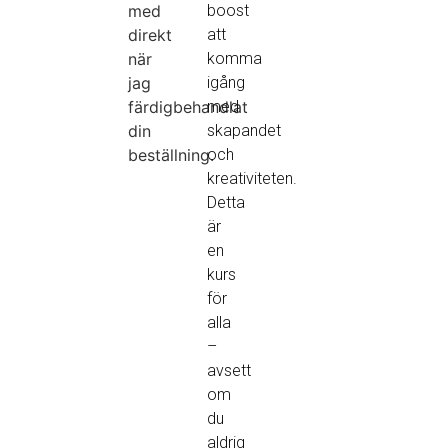
med
boost
direkt
att
när
komma
jag
igång
färdigbehandlat
med
din
skapandet
beställning.
och
kreativiteten.
Detta
är
en
kurs
för
alla
–
avsett
om
du
aldrig