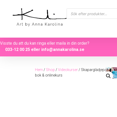
Visste du att du kan ringa eller maila in din order?
033-12 00 25
eller
info@annakarolina.se
Hem
/
Shop
/
Videokurser
/ Skaparglädjepaket
bok & onlinekurs