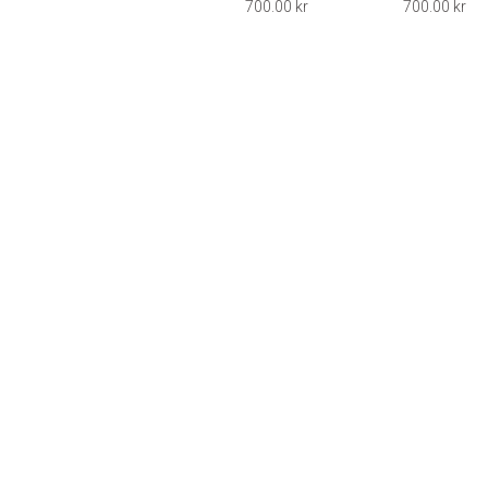
700.00
kr
700.00
kr