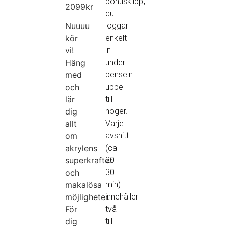
bonusklipp,
2099kr
du
Nuuuu
loggar
kör
enkelt
vi!
in
Häng
under
med
penseln
och
uppe
lär
till
dig
höger.
allt
Varje
om
avsnitt
akrylens
(ca
superkrafter
20-
och
30
makalösa
min)
möjligheter.
innehåller
För
två
dig
till