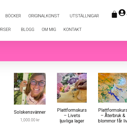
BÖCKER
ORIGINALKONST
UTSTÄLLNIGAR
URSER
BLOGG
OM MIG
KONTAKT
Plattformskurs
Plattformskur
Solskensvänner
– Livets
– Återbruk &
1,000.00
kr
ljuvliga lager
blommor får li