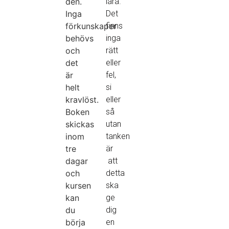
den.
lära.
Inga
Det
förkunskaper
finns
behövs
inga
och
rätt
det
eller
är
fel,
helt
si
kravlöst.
eller
Boken
så
skickas
utan
inom
tanken
tre
är
dagar
att
och
detta
kursen
ska
kan
ge
du
dig
börja
en