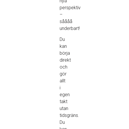
nya
perspektiv
–
såååå
underbart!
Du
kan
börja
direkt
och
gör
allt
i
egen
takt
utan
tidsgräns.
Du