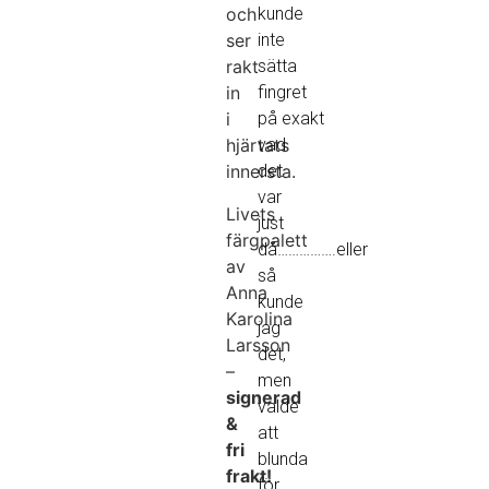
och
kunde
ser
inte
rakt
sätta
in
fingret
i
på exakt
hjärtats
vad
innersta.
det
var
Livets
just
färgpalett
då…………….eller
av
så
Anna
kunde
Karolina
jag
Larsson
det,
–
men
signerad
valde
&
att
fri
blunda
frakt!
för