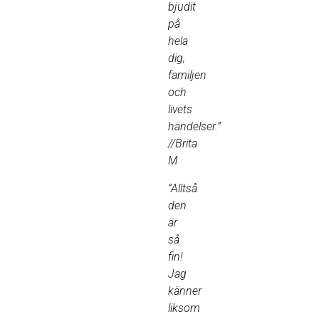
bjudit
på
hela
dig,
familjen
och
livets
händelser.”
//Brita
M
”Alltså
den
är
så
fin!
Jag
känner
liksom