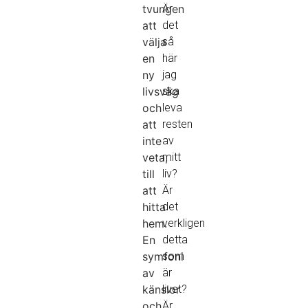
tvungen
Är
att
det
välja
så
en
här
ny
jag
livsväg
ska
och
leva
att
resten
inte
av
veta,
mitt
till
liv?
att
Är
hitta
det
hem.
verkligen
En
detta
symfoni
som
av
är
känslor
livet?
och
Är