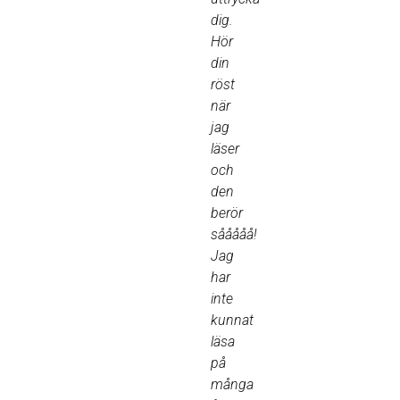
dig.
Hör
din
röst
när
jag
läser
och
den
berör
sååååå!
Jag
har
inte
kunnat
läsa
på
många