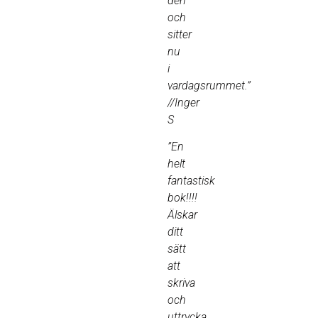
den
och
sitter
nu
i
vardagsrummet.”
//Inger
S
”En
helt
fantastisk
bok!!!!
Älskar
ditt
sätt
att
skriva
och
uttrycka