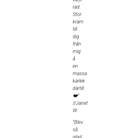
rad.
Stor
kram
till
dig
från
mig
å
en
massa
kärlek
därtill
❤️”
//
Janet
W
”Blev
så
glad