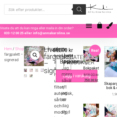
Visste du att du kan ringa eller maila in din order?
033-12 00 25
eller
info@annakarolina.se
Livets
Hem
/
Shop
/
Böcker
/ Livets
Denna
Ur
449.00
kr
Rea!
färgpalett –
färgpalett
bok
Livets
RELATERADE
signerad
Beskrivning
är
färgpalett………
PRODUKTER
–
skriven
Jag
Bokpaket
signerad
helt
minns
848.00
kr
Lägg i varukorg
utan
såväl
750.00
kr
Skapar
filter,
att
bok & 
autentisk,
jag
1,9
sårbar
en
och
dag
modig,
stod