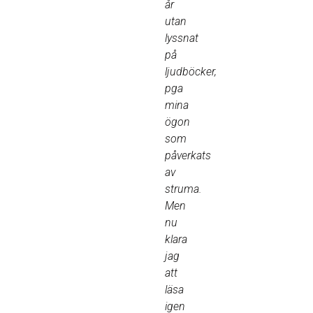
år
utan
lyssnat
på
ljudböcker,
pga
mina
ögon
som
påverkats
av
struma.
Men
nu
klara
jag
att
läsa
igen