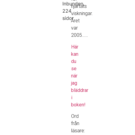
Inbunden,
hjärtats
224
viskningar.
sidor
Året
var
2005……
Här
kan
du
se
när
jag
bläddrar
i
boken!
Ord
från
läsare: