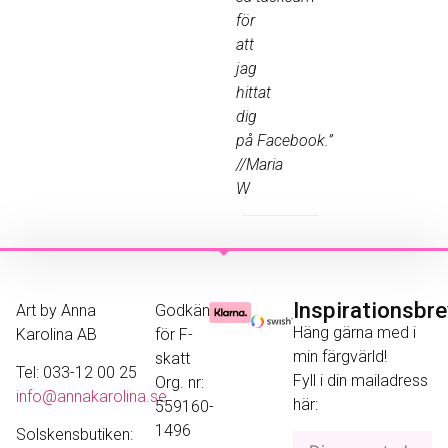
för
att
jag
hittat
dig
på Facebook.”
//Maria
W
Inspirationsbr
Art by Anna
Godkänd
Häng gärna med i
Karolina AB
för F-
min färgvärld!
skatt
Tel: 033-12 00 25
Fyll i din mailadress
Org. nr:
info@annakarolina.se
här:
559160-
1496
Solskensbutiken: