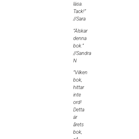
läsa.
Tack!”
//Sara
”Älskar
denna
bok.”
//Sandra
N
”Vilken
bok,
hittar
inte
ord!
Detta
är
årets
bok,