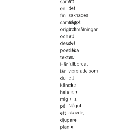
samt
att
en
det
fin
saknades
samling
något
originalmålningar
och
och
att
dess
det
poetiska
inte
texter.
var
Här
fullbordat
lär
vibrerade som
du
ett
känna
eko
hela
inom
mig
mig.
på
Något
ett
skavde,
djupare
men
plan
jag