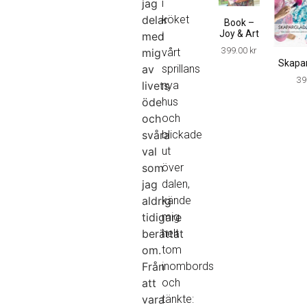
jag
i
delar
köket
Book –
Joy & Art
med
i
399.00
kr
mig
vårt
Skapar
av
sprillans
39
livets
nya
öde
hus
och
och
svåra
blickade
val
ut
som
över
jag
dalen,
aldrig
kände
tidigare
mig
berättat
helt
om.
tom
Från
inombords
att
och
vara
tänkte: