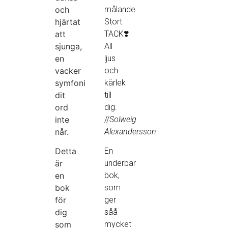
och
målande.
hjärtat
Stort
att
TACK
❣️
sjunga,
All
en
ljus
vacker
och
symfoni
kärlek
dit
till
ord
dig.
inte
//
Solweig
når.
Alexandersson
Detta
En
är
underbar
en
bok,
bok
som
för
ger
dig
såå
som
mycket