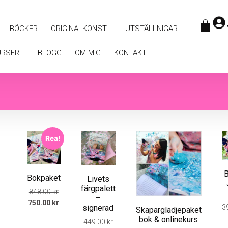
BÖCKER
ORIGINALKONST
UTSTÄLLNIGAR
URSER
BLOGG
OM MIG
KONTAKT
Rea!
Bokpaket
Livets
färgpalett
848.00
kr
–
750.00
kr
signerad
3
Skaparglädjepaket
bok & onlinekurs
449.00
kr