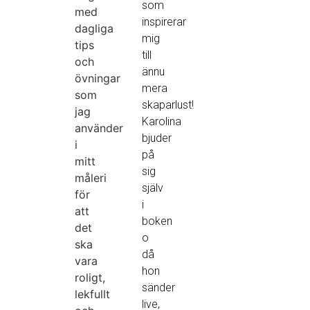
som
med
inspirerar
dagliga
mig
tips
till
och
ännu
övningar
mera
som
skaparlust!
jag
Karolina
använder
bjuder
i
på
mitt
sig
måleri
själv
för
i
att
boken
det
o
ska
då
vara
hon
roligt,
sänder
lekfullt
live,