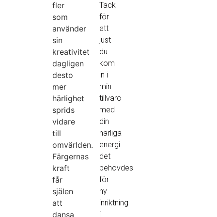
fler
Tack
som
för
använder
att
sin
just
kreativitet
du
dagligen
kom
desto
in i
mer
min
härlighet
tillvaro
sprids
med
vidare
din
till
härliga
omvärlden.
energi
Färgernas
det
kraft
behövdes
får
för
själen
ny
att
inriktning
dansa
i