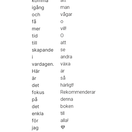
komma
att
igång
man
och
vågar
få
o
mer
vill!
tid
O
till
att
skapande
se
i
andra
vardagen.
växa
Här
är
är
så
det
härligt!
fokus
Rekommenderar
på
denna
det
boken
enkla
till
för
alla!
jag
💜