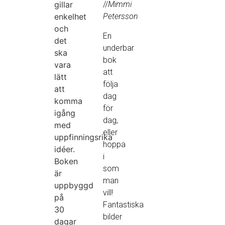
gillar
//
Mimmi
enkelhet
Petersson
och
En
det
underbar
ska
bok
vara
att
lätt
följa
att
dag
komma
för
igång
dag,
med
eller
uppfinningsrika
hoppa
idéer.
i
Boken
som
är
man
uppbyggd
vill!
på
Fantastiska
30
bilder
dagar