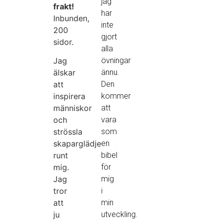
jag
frakt!
har
Inbunden,
inte
200
gjort
sidor.
alla
Jag
övningar
älskar
ännu.
att
Den
inspirera
kommer
människor
att
och
vara
strössla
som
skaparglädje
en
runt
bibel
mig.
för
Jag
mig
tror
i
att
min
ju
utveckling.