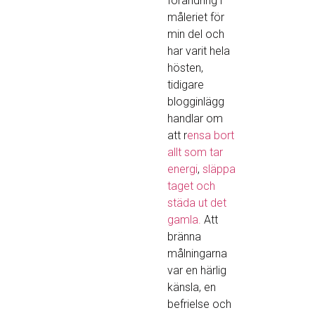
förändring i
måleriet för
min del och
har varit hela
hösten,
tidigare
blogginlägg
handlar om
att r
ensa bort
allt som tar
energi
,
släppa
taget och
städa ut det
gamla.
Att
bränna
målningarna
var en härlig
känsla, en
befrielse och