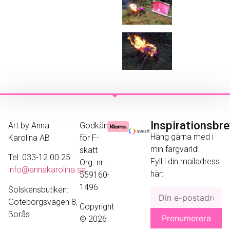
Inspirationsbr
Art by Anna
Godkänd
Häng gärna med i
Karolina AB
för F-
min färgvärld!
skatt
Tel: 033-12 00 25
Fyll i din mailadress
Org. nr:
info@annakarolina.se
här:
559160-
1496
Solskensbutiken:
Göteborgsvägen 8,
Copyright
Borås
© 2026