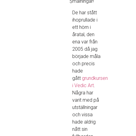
målningar!
5
De har stått
ihoprullade i
ett hörn i
åratal, den
ena var från
2005 då jag
började måla
och precis
hade
gått
grundkursen
i Vedic Art
.
Några har
varit med på
utställningar
och vissa
hade aldrig
nått sin