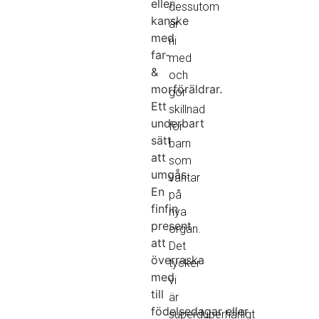
eller
dessutom
kanske
är
med
ni
far-
med
&
och
morföräldrar.
gör
Ett
skillnad
underbart
för
sätt
barn
att
som
umgås.
väntar
En
på
finfin
nya
present
organ.
att
Det
överraska
tycker
med
vi
till
är
födelsedagar eller
superduperhärligt