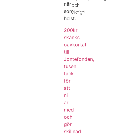
när
och
som
viktigt!
helst.
200kr
skänks
oavkortat
till
Jontefonden,
tusen
tack
för
att
ni
är
med
och
gör
skillnad