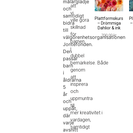
målarglädje
att
och
vi
samtidigt
Plattformskurs
P
ville göra
bidra
– Drömmiga
–
skillnad
Dahlior & ink
till
för
700.00
kr
välgörenhetsorganisationen
barnen
Jontefonden.
i
Den
dubbel
passar
bemärkelse. Både
barn
genom
i
att
åldrarna
inspirera
5
och
år
uppmuntra
och
till
uppåt,
mer kreativitet i
där
vardagen,
varje
samtidigt
avsnitt