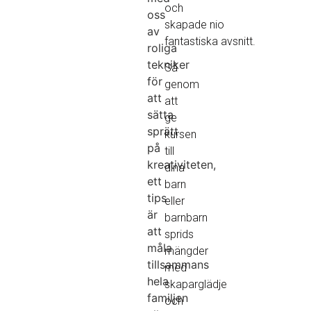
och
oss
skapade nio
av
fantastiska avsnitt.
roliga
tekniker
Så
för
genom
att
att
sätta
ge
sprätt
kursen
på
till
kreativiteten,
dina
ett
barn
tips
eller
är
barnbarn
att
sprids
måla
mängder
tillsammans
med
hela
skaparglädje
familjen
och