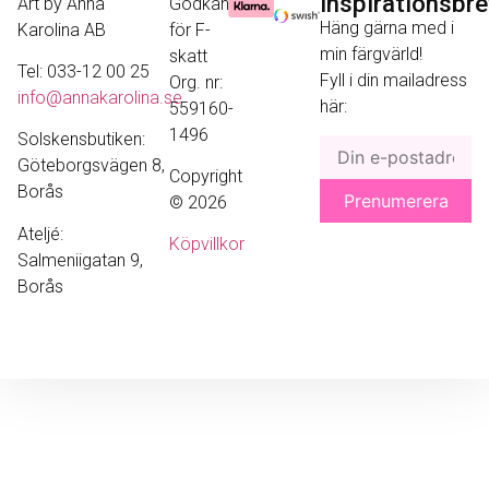
Inspirationsbr
Art by Anna
Godkänd
Häng gärna med i
Karolina AB
för F-
min färgvärld!
skatt
Tel: 033-12 00 25
Fyll i din mailadress
Org. nr:
info@annakarolina.se
här:
559160-
1496
Solskensbutiken:
Göteborgsvägen 8,
Copyright
Borås
© 2026
Ateljé:
Köpvillkor
Salmeniigatan 9,
Borås