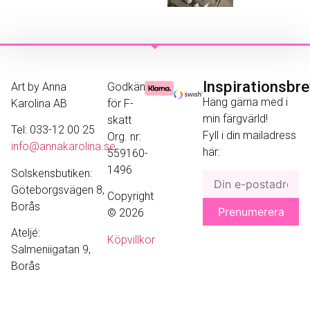
Inspirationsbr
Art by Anna
Godkänd
Häng gärna med i
Karolina AB
för F-
min färgvärld!
skatt
Tel: 033-12 00 25
Fyll i din mailadress
Org. nr:
info@annakarolina.se
här:
559160-
1496
Solskensbutiken:
Göteborgsvägen 8,
Copyright
Borås
© 2026
Ateljé:
Köpvillkor
Salmeniigatan 9,
Borås