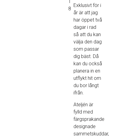
1
Exklusivt för i
8
år är att jag
har öppet två
dagar i rad
så att du kan
välja den dag
som passar
dig bäst. Då
kan du också
planera in en
utflykt hit om
du bor långt
ifrån.
Ateljén är
fylld med
färgsprakande
designade
sammetskuddar,