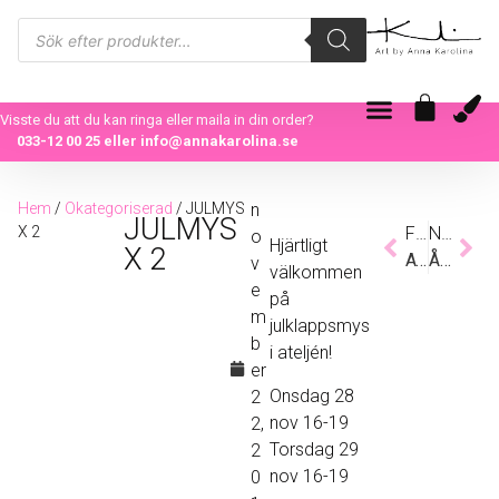
Visste du att du kan ringa eller maila in din order?
033-12 00 25
eller
info@annakarolina.se
Hem
/
Okategoriserad
/ JULMYS
n
JULMYS
X 2
Föregående
Nästa
o
Hjärtligt
X 2
ATT SKRIVA EN BOK
ÅRET 2018 – REFLEKTION & TACKSAMHET
v
välkommen
e
på
m
julklappsmys
b
i ateljén!
er
Onsdag 28
2
nov 16-19
2,
Torsdag 29
2
nov 16-19
0