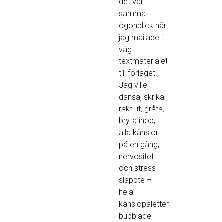
det var i
samma
ögonblick när
jag mailade i
väg
textmaterialet
till förlaget.
Jag ville
dansa, skrika
rakt ut, gråta,
bryta ihop,
alla känslor
på en gång,
nervositet
och stress
släppte –
hela
känslopaletten
bubblade