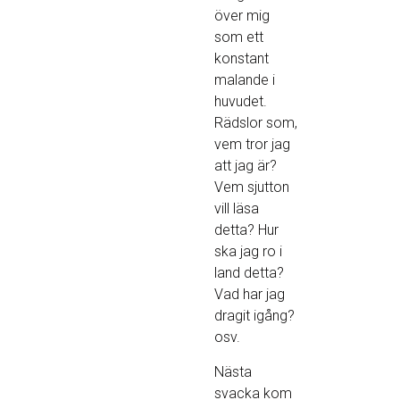
över mig
som ett
konstant
malande i
huvudet.
Rädslor som,
vem tror jag
att jag är?
Vem sjutton
vill läsa
detta? Hur
ska jag ro i
land detta?
Vad har jag
dragit igång?
osv.
Nästa
svacka kom