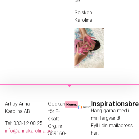
det.
Solsken
Karolina
Inspirationsbr
Art by Anna
Godkänd
Häng gärna med i
Karolina AB
för F-
min färgvärld!
skatt
Tel: 033-12 00 25
Fyll i din mailadress
Org. nr:
info@annakarolina.se
här:
559160-