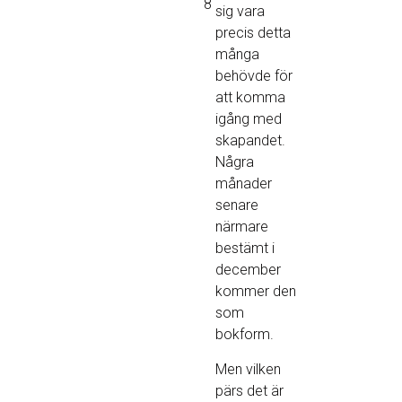
8
sig vara
precis detta
många
behövde för
att komma
igång med
skapandet.
Några
månader
senare
närmare
bestämt i
december
kommer den
som
bokform.
Men vilken
pärs det är