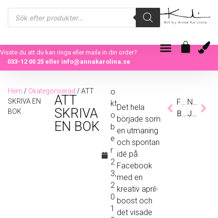
Visste du att du kan ringa eller maila in din order?
033-12 00 25
eller
info@annakarolina.se
Hem
/
Okategoriserad
/ ATT
o
ATT
SKRIVA EN
Föregående
Nästa
kt
Det hela
SKRIVA
BOK
BAKOM ALL FÄRG
JULMYS X 2
o
började som
EN BOK
b
en utmaning
e
och spontan
r
idé på
2
Facebook
3,
med en
2
kreativ april-
0
boost och
1
det visade