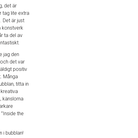
, det är
 tag lite extra
 Det är just
a konstverk
år ta del av
ntastiskt.
e jag den
 och det var
äldigt positiv
t. Många
ubblan, titta in
 kreativa
, känslorna
arkare
r ”Inside the
in i bubblan!