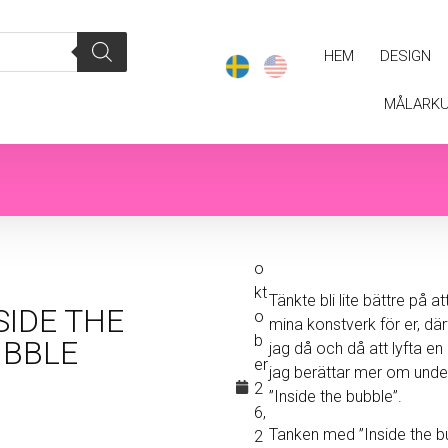
HEM
DESIGN
MÅLARK
o
kt
Tänkte bli lite bättre på a
SIDE THE
o
mina konstverk för er, d
b
BBLE
jag då och då att lyfta e
er
jag berättar mer om under
2
”Inside the bubble”.
6,
Tanken med ”Inside the bu
2