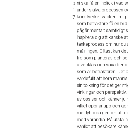
ni ska få en inblick i vad
0
under själva processen o
1
konstverket väcker i mig.
7
som betraktare få en bil
pågår mentalt samtidigt 
inspirera dig att kanske s
tankeprocess om hur du 
målningen. Oftast kan det v
frö som planteras och se
utvecklas och växa ber
som är betraktaren. Det ä
värdefullt att höra männi
sin tolkning för det ger mi
vinklingar och perspektiv
av oss ser och känner ju h
vilket öppnar upp och gö
mer lyhörda genom att de
med varandra. På utställn
vanligt att besökare känn