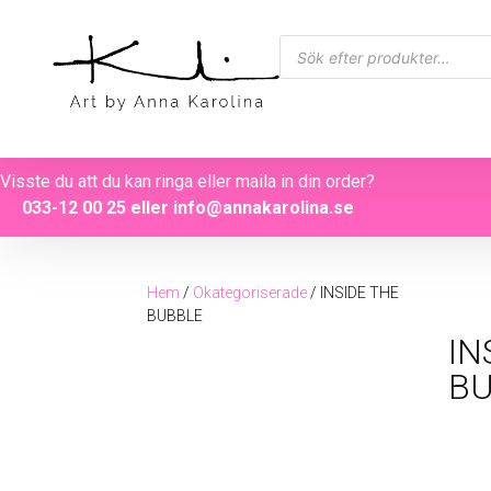
Visste du att du kan ringa eller maila in din order?
033-12 00 25
eller
info@annakarolina.se
Hem
/
Okategoriserade
/ INSIDE THE
BUBBLE
IN
BU