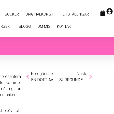
BÖCKER
ORIGINALKONST
UTSTÄLLNIGAR
URSER
BLOGG
OM MIG
KONTAKT
Föregående
Nästa
tt presentera
EN DOFT AV SOMMAR
SURROUNDED BY GOLD
ärför kommer
n målning som
 rubriken
bble” är att