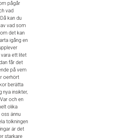
 som pågår
ch vad
 Då kan du
d av vad som
som det kan
tarta igång en
upplever
ara ett litet
dan får det
oende på vem
r oerhört
skor berätta
g nya insikter,
. Var och en
elt olika
r oss ännu
la tolkningen
ingar är det
er starkare