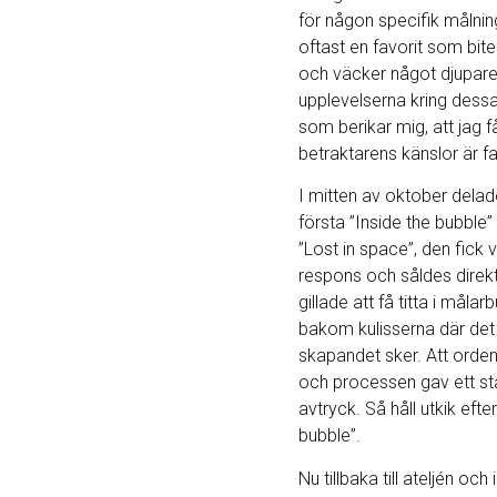
för någon specifik målning
oftast en favorit som biter
och väcker något djupare.
upplevelserna kring dess
som berikar mig, att jag f
betraktarens känslor är fa
I mitten av oktober delad
första ”Inside the bubble”
”Lost in space”, den fick v
respons och såldes direk
gillade att få titta i målarb
bakom kulisserna där det
skapandet sker. Att orden
och processen gav ett st
avtryck. Så håll utkik efte
bubble”.
Nu tillbaka till ateljén och 