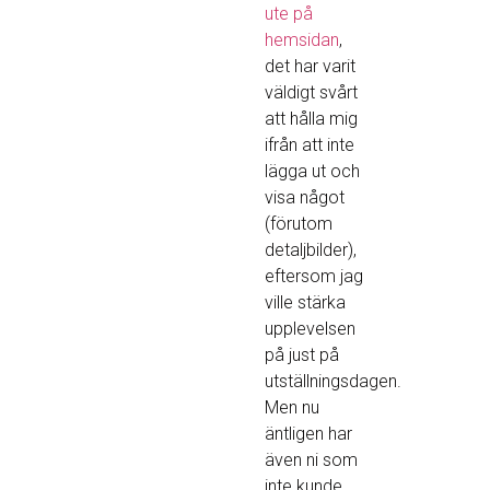
ute på
hemsidan
,
det har varit
väldigt svårt
att hålla mig
ifrån att inte
lägga ut och
visa något
(förutom
detaljbilder),
eftersom jag
ville stärka
upplevelsen
på just på
utställningsdagen.
Men nu
äntligen har
även ni som
inte kunde