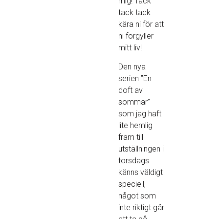
mig! Tack
tack tack
kära ni för att
ni förgyller
mitt liv!
Den nya
serien ”En
doft av
sommar”
som jag haft
lite hemlig
fram till
utställningen i
torsdags
känns väldigt
speciell,
något som
inte riktigt går