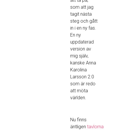
att ta på,
som att jag
tagit nästa
steg och gått
in i en ny fas.
En ny
uppdaterad
version av
mig själv,
kanske Anna
Karolina
Larsson 2.0
som är redo
att möta
världen.
Nu finns
äntligen
tavlorna