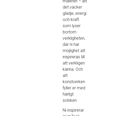
måleriet – att
det väcker
glädje, energi
och kraft
som lyser
bortom
verkligheten,
där ni har
möjlighet att
inspireras till
att verkligen
känna. Och
att
konstverken
fyller er med
härligt
solsken.
Ni inspirerar