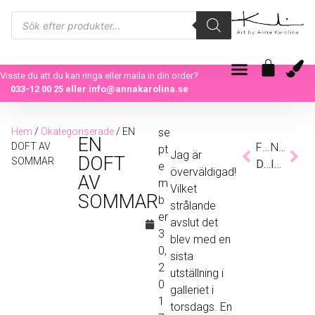
Visste du att du kan ringa eller maila in din order?
033-12 00 25
eller
info@annakarolina.se
Hem
/
Okategoriserade
/ EN
se
EN
DOFT AV
Föregående
Nästa
pt
Jag är
DOFT
SOMMAR
DEN EVIGA PROCESSEN
INSIDE THE BUBBLE
e
överväldigad!
AV
m
Vilket
SOMMAR
b
strålande
er
avslut det
3
blev med en
0,
sista
2
utställning i
0
galleriet i
1
torsdags. En