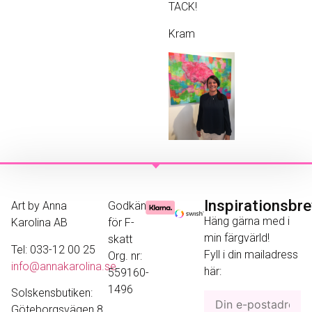
TACK!
Kram
Inspirationsbr
Art by Anna
Godkänd
Häng gärna med i
Karolina AB
för F-
min färgvärld!
skatt
Tel: 033-12 00 25
Fyll i din mailadress
Org. nr:
info@annakarolina.se
här:
559160-
1496
Solskensbutiken:
Göteborgsvägen 8,