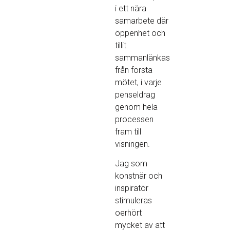
i ett nära
samarbete där
öppenhet och
tillit
sammanlänkas
från första
mötet, i varje
penseldrag
genom hela
processen
fram till
visningen.
Jag som
konstnär och
inspiratör
stimuleras
oerhört
mycket av att