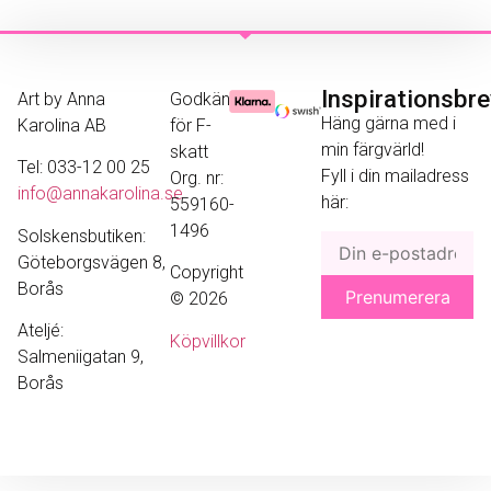
Inspirationsbr
Art by Anna
Godkänd
Häng gärna med i
Karolina AB
för F-
min färgvärld!
skatt
Tel: 033-12 00 25
Fyll i din mailadress
Org. nr:
info@annakarolina.se
här:
559160-
1496
Solskensbutiken:
Göteborgsvägen 8,
Copyright
Borås
© 2026
Ateljé:
Köpvillkor
Salmeniigatan 9,
Borås