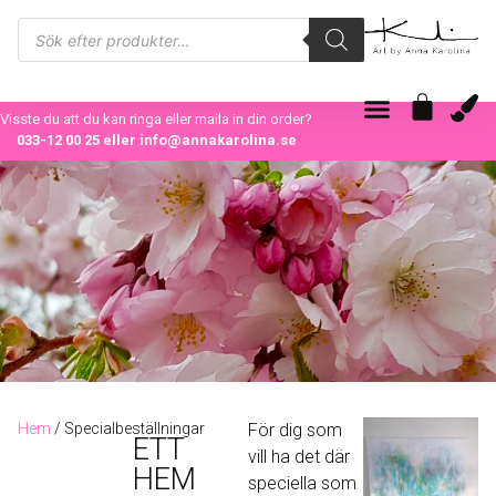
Visste du att du kan ringa eller maila in din order?
033-12 00 25
eller
info@annakarolina.se
Hem
/ Specialbeställningar
För dig som
ETT
vill ha det där
HEM
speciella som