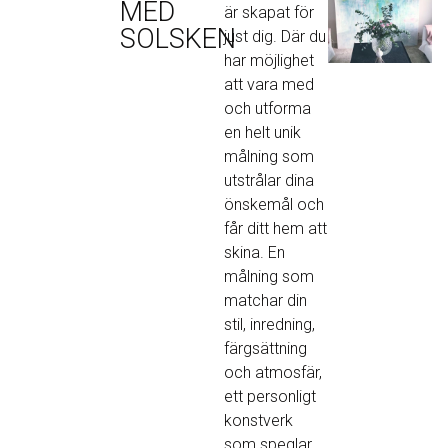
MED
är skapat för
SOLSKEN
just dig. Där du
har möjlighet
att vara med
och utforma
en helt unik
målning som
utstrålar dina
önskemål och
får ditt hem att
skina. En
målning som
matchar din
stil, inredning,
färgsättning
och atmosfär,
ett personligt
konstverk
som speglar