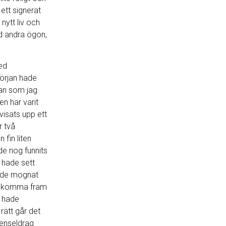
 ett signerat
nytt liv och
d andra ögon,
ed
örjan hade
ean som jag
n har varit
visats upp ett
r två
fin liten
de nog funnits
g hade sett
ade mognat
e komma fram
v hade
 rätt går det
penseldrag