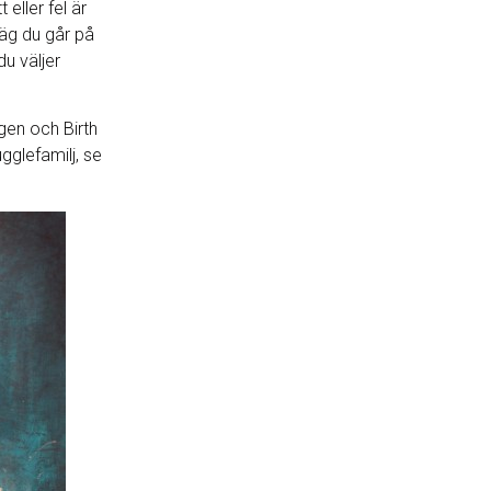
 eller fel är
väg du går på
du väljer
gen och Birth
gglefamilj, se