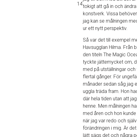
14
tokigt att gå in och ändra
konstverk. Vissa behöver 
jag kan se målningen me
ur ett nytt perspektiv.
Så var det till exempel m
Havsugglan Hilma. Från b
den titeln The Magic Oc
tyckte jättemycket om, de
med på utställningar och 
flertal gånger. För ungefä
månader sedan såg jag en 
uggla träda fram. Hon ha
där hela tiden utan att ja
henne. Men målningen h
med åren och hon kund
när jag var redo och själ
förändringen i mig. Är det
lätt sägs det och några 