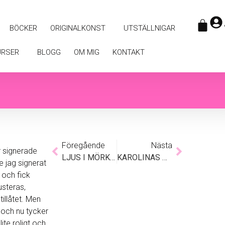
BÖCKER
ORIGINALKONST
UTSTÄLLNIGAR
URSER
BLOGG
OM MIG
KONTAKT
Föregående
Nästa
r signerade
LJUS I MÖRKRET
KAROLINAS KONSTKALENDER
e jag signerat
 och fick
usteras,
tillåtet. Men
och nu tycker
lite roligt och