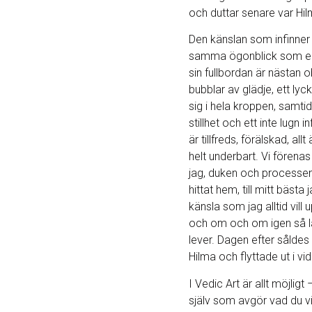
och duttar senare var Hi
Den känslan som infinner s
samma ögonblick som en
sin fullbordan är nästan o
bubblar av glädje, ett lyc
sig i hela kroppen, samti
stillhet och ett inte lugn i
är tillfreds, förälskad, all
helt underbart. Vi förenas 
jag, duken och processen
hittat hem, till mitt bästa 
känsla som jag alltid vill
och om och om igen så l
lever. Dagen efter sålde
Hilma och flyttade ut i vi
I Vedic Art är allt möjligt 
själv som avgör vad du vi