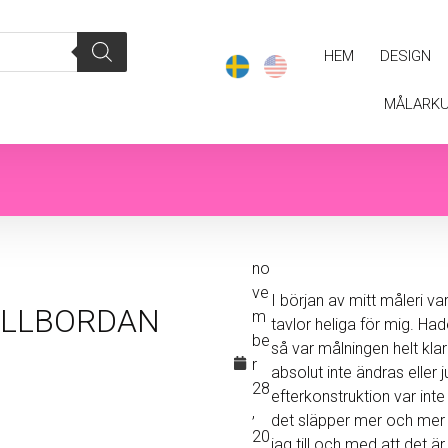
HEM
DESIGN
MÅLARK
no
ve
I början av mitt måleri va
LLBORDAN
m
tavlor heliga för mig. Had
be
så var målningen helt klar
r
absolut inte ändras eller j
28
efterkonstruktion var inte 
,
det släpper mer och mer 
20
jag till och med att det är 