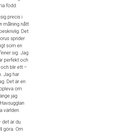
lma född.
ig precis i
 målning nått
beskrivlig. Det
korus sprider
digt som en
nfinner sig. Jag
t är perfekt och
och blir ett –
. Jag har
jag. Det är en
 uppleva om
änge jag
s Havsugglan
da världen.
– det är du
ll göra. Om