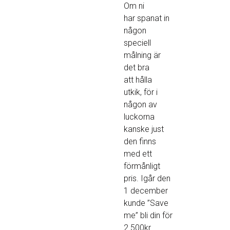
Om ni
har spanat in
någon
speciell
målning är
det bra
att hålla
utkik, för i
någon av
luckorna
kanske just
den finns
med ett
förmånligt
pris. Igår den
1 december
kunde ”Save
me” bli din för
2.500kr.