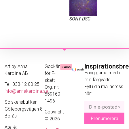
SONY DSC
Inspirationsbr
Art by Anna
Godkänd
Häng gärna med i
Karolina AB
för F-
min färgvärld!
skatt
Tel: 033-12 00 25
Fyll i din mailadress
Org. nr:
info@annakarolina.se
här:
559160-
1496
Solskensbutiken:
Göteborgsvägen 8,
Copyright
Borås
© 2026
Ateljé: