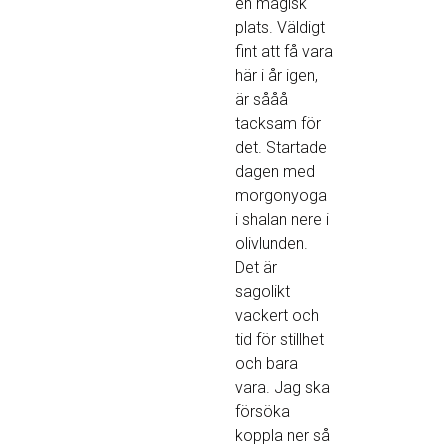
en magisk
plats. Väldigt
fint att få vara
här i år igen,
är sååå
tacksam för
det. Startade
dagen med
morgonyoga
i shalan nere i
olivlunden.
Det är
sagolikt
vackert och
tid för stillhet
och bara
vara. Jag ska
försöka
koppla ner så