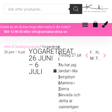
Visste du att du kan ringa eller maila in din order?
033-12 00 25
eller
info@annakarolina.se
Hem
/
Okategoriserad
/ Yogaretreat
j
YOGARETREAT
26 juni – 6 juli
Föregående
Nästa
u
Tisdag 27 juli
26 JUNI
MIN EGENDESIGNADE KLÄNNING
Transformation
li
– 6
Nu har jag
7
JULI
landat i lilla
,
bergsbyn
2
Mairena i
0
Sierra
2
Nevada och
3
detta är
sannerligen