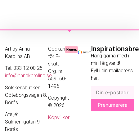
Inspirationsbr
Art by Anna
Godkänd
Häng gärna med i
Karolina AB
för F-
min färgvärld!
skatt
Tel: 033-12 00 25
Fyll i din mailadress
Org. nr:
info@annakarolina.se
här:
559160-
1496
Solskensbutiken:
Göteborgsvägen 8,
Copyright
Borås
© 2026
Ateljé:
Köpvillkor
Salmeniigatan 9,
Borås