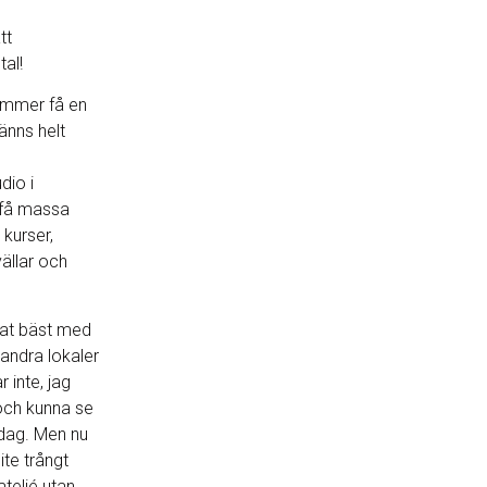
tt
al!
ommer få en
änns helt
dio i
få massa
kurser,
vällar och
sat bäst med
andra lokaler
 inte, jag
 och kunna se
 dag. Men nu
ite trångt
ateljé utan