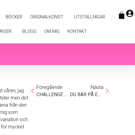
BÖCKER
ORIGINALKONST
UTSTÄLLNIGAR
URSER
BLOGG
OM MIG
KONTAKT
Föregående
Nästa
ed våren, jag
CHALLENGE – KREATIVA APRIL
DU BÄR PÅ EN SKATT
rstider men det
garna från den
r mig som
 variation och
r för mycket