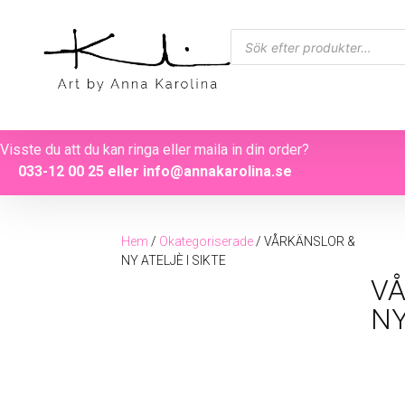
Visste du att du kan ringa eller maila in din order?
033-12 00 25
eller
info@annakarolina.se
Hem
/
Okategoriserade
/ VÅRKÄNSLOR &
NY ATELJÈ I SIKTE
VÅ
NY