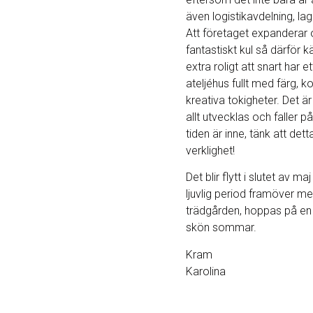
även logistikavdelning, lag
Att företaget expanderar 
fantastiskt kul så därför k
extra roligt att snart har et
ateljéhus fullt med färg, k
kreativa tokigheter. Det ä
allt utvecklas och faller på
tiden är inne, tänk att dett
verklighet!
Det blir flytt i slutet av ma
ljuvlig period framöver me
trädgården, hoppas på e
skön sommar.
Kram
Karolina