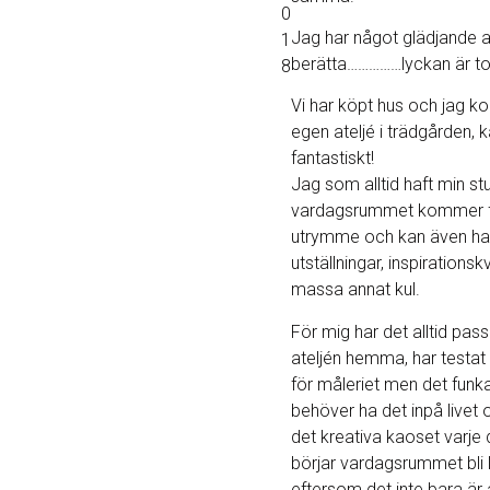
0
Jag har något glädjande a
1
berätta……………lyckan är tot
8
Vi har köpt hus och jag k
egen ateljé i trädgården, k
fantastiskt!
Jag som alltid haft min stu
vardagsrummet kommer 
utrymme och kan även ha 
utställningar, inspirationsk
massa annat kul.
För mig har det alltid pas
ateljén hemma, har testat 
för måleriet men det funkar
behöver ha det inpå livet
det kreativa kaoset varje
börjar vardagsrummet bli l
eftersom det inte bara är 