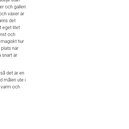
er och galleri.
och växer är
änns det
t eget litet
onst och
r magiskt hur
 plats när
a snart är
j så det är en
d måleri ute i
n varm och