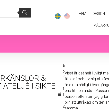
HEM
DESIGN
MÅLARK
a
p
Visst är det helt ljuvligt m
RKÄNSLOR &
ri
älskar i och för sig alla å
l
 ATELJÈ I SIKTE
är extra härligt i övergån
1
ena till den andra. Passa
1
person eftersom jag gillar
,
blir lätt uttråkad om det ä
2
samma.