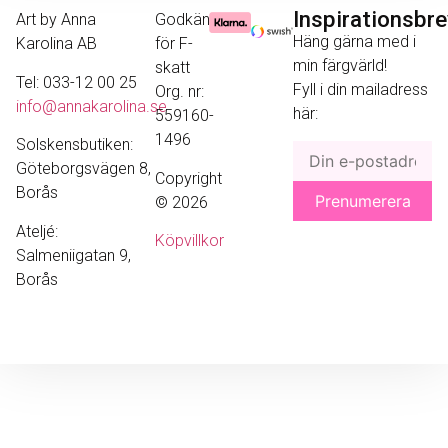
Inspirationsbr
Art by Anna
Godkänd
Häng gärna med i
Karolina AB
för F-
min färgvärld!
skatt
Tel: 033-12 00 25
Fyll i din mailadress
Org. nr:
info@annakarolina.se
här:
559160-
1496
Solskensbutiken:
Göteborgsvägen 8,
Copyright
Borås
© 2026
Ateljé:
Köpvillkor
Salmeniigatan 9,
Borås