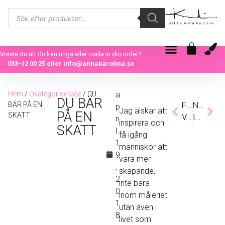
Visste du att du kan ringa eller maila in din order?
033-12 00 25
eller
info@annakarolina.se
Hem
/
Okategoriserade
/ DU
a
DU BÄR
BÄR PÅ EN
Föregående
Nästa
p
Jag älskar att
PÅ EN
SKATT
VÅRKÄNSLOR & NY ATELJÈ I SIKTE
INSIDE THE BUBBLE – UNDER THE STARS
ri
inspirera och
SKATT
l
få igång
1
människor att
9
vara mer
,
skapande,
2
inte bara
0
inom måleriet
1
utan även i
8
livet som