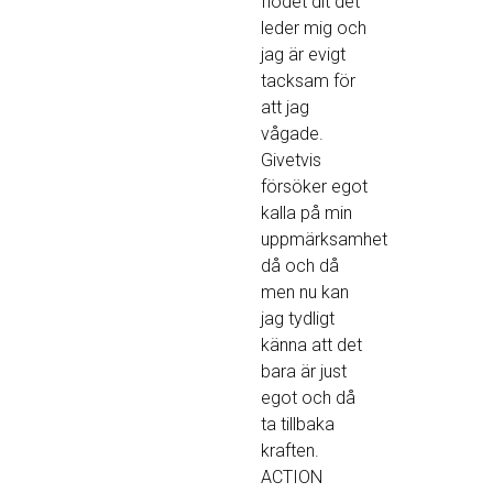
flödet dit det
leder mig och
jag är evigt
tacksam för
att jag
vågade.
Givetvis
försöker egot
kalla på min
uppmärksamhet
då och då
men nu kan
jag tydligt
känna att det
bara är just
egot och då
ta tillbaka
kraften.
ACTION