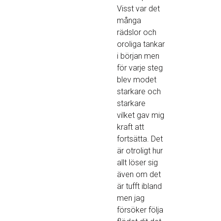
Visst var det
många
rädslor och
oroliga tankar
i början men
för varje steg
blev modet
starkare och
starkare
vilket gav mig
kraft att
fortsätta. Det
är otroligt hur
allt löser sig
även om det
är tufft ibland
men jag
försöker följa