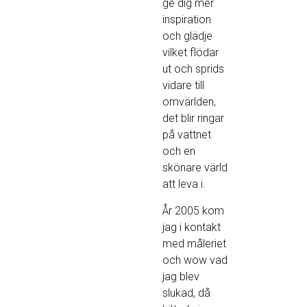
ge dig mer
inspiration
och glädje
vilket flödar
ut och sprids
vidare till
omvärlden,
det blir ringar
på vattnet
och en
skönare värld
att leva i.
År 2005 kom
jag i kontakt
med måleriet
och wow vad
jag blev
slukad, då