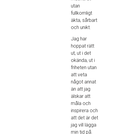
utan
fullkomligt
äkta, sårbart
och unikt.
Jag har
hoppat rätt
ut, ut i det
okända, ut i
friheten utan
att veta
något annat
än att jag
älskar att
måla och
inspirera och
att det är det
jag vill lägga
min tid på.