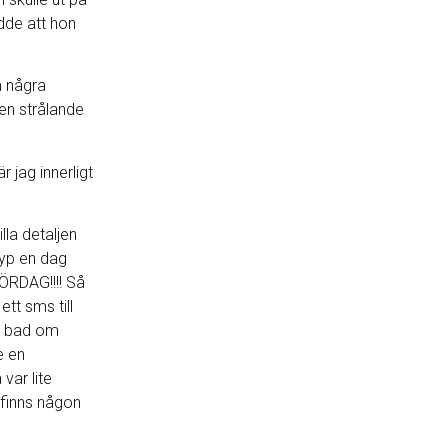
dde att hon
a några
 en strålande
r jag innerligt
lla detaljen
typ en dag
ÖRDAG!!!! Så
ett sms till
h bad om
e en
var lite
finns någon