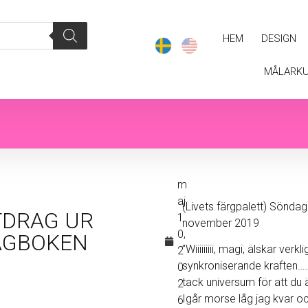
HEM
DESIGN
MÅLARK
m
aj
(Livets färgpalett) Sönda
TDRAG UR
1
november 2019
0,
AGBOKEN
”Wiiiiiiiii, magi, älskar verk
2
synkroniserande kraften…
0
tack universum för att du
2
Igår morse låg jag kvar o
6