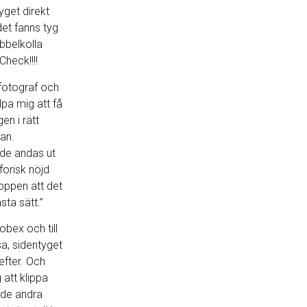
yget direkt
et fanns tyg
bbelkolla
heck!!!!
fotograf och
pa mig att få
en i rätt
han.
de andas ut
orisk nöjd
kroppen att det
sta sätt.”
bex och till
sa, sidentyget
 efter. Och
att klippa
ade andra