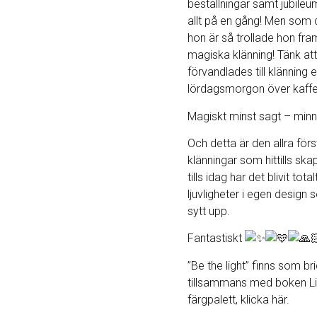
beställningar samt jubileum
allt på en gång! Men som
hon är så trollade hon fr
magiska klänning! Tänk att 
förvandlades till klänning 
lördagsmorgon över kaffe
Magiskt minst sagt – minn
Och detta är den allra förs
klänningar som hittills sk
tills idag har det blivit total
ljuvligheter i egen design
sytt upp.
Fantastiskt
”Be the light” finns som br
tillsammans med boken Li
färgpalett, klicka här.