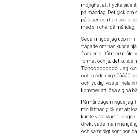
möjlighet att trycka sident
på måndag. Det gick om d
på lager och hon skulle du
med sin chef på måndag. C
Sedan ringde jag upp min 
frågade om han kunde hjäl
fram en bildfil med målning
format och ja, det kunde 
Tjohooooooooo! Jag kun
och kände mig sååååå euf
och lycklig, visste i hela 
kommer att lösa sig på bä
På måndagen ringde jag To
min lättnad gick det att lö
kunde vara klart till dagen
direkt satte mamma igång 
och samtidigt som hon h