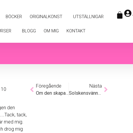
BÖCKER
ORIGINALKONST
UTSTÄLLNIGAR
URSER
BLOGG
OM MIG
KONTAKT
Föregående
Nästa
g 10
Om den skapande dansen
Solskensvänner
ligen den
……Tack, tack,
 är med mig.
ch drog mig