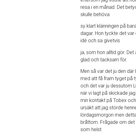
resa i en månad. Det bety
skulle behöva
sy klart klänningen på bar
dagar. Hon tyckte det var
idé och sa givetvis
ja, som hon alltid gör. Det ä
glad och tacksam för.
Men så var det ju den där li
med att få fram tyget på 
och det var ju dessutom L
när vi lagt på skickade jag 
min kontakt på Tobex oc
ursäkt att jag störde henn
lördagsmorgon men detta 
bråttom. Frågade om det 
som helst