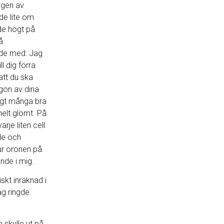
ängen av
de lite om
ade högt på
å
ade med: Jag
l dig förra
 att du ska
gon av dina
igt många bra
helt glömt. På
je liten cell
de och
 ur öronen på
ände i mig.
skt inräknad i
ag ringde
 skulle ut på