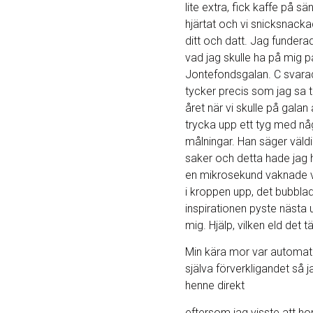
lite extra, fick kaffe på s
hjärtat och vi snicksnacka
ditt och datt. Jag funder
vad jag skulle ha på mig p
Jontefondsgalan. C svar
tycker precis som jag sa til
året när vi skulle på galan
trycka upp ett tyg med nå
målningar. Han säger väld
saker och detta hade jag 
en mikrosekund vaknade var
i kroppen upp, det bubbla
inspirationen pyste nästa
mig. Hjälp, vilken eld det t
Min kära mor var automati
själva förverkligandet så j
henne direkt
eftersom jag visste att hon