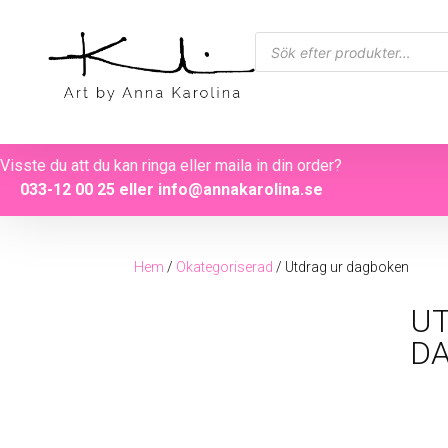
Visste du att du kan ringa eller maila in din order?
033-12 00 25
eller
info@annakarolina.se
Hem
/
Okategoriserad
/ Utdrag ur dagboken
U
D