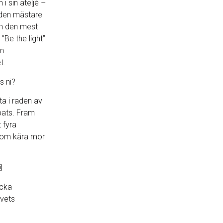
 i sin ateljé –
 den mästare
am den mest
”Be the light”
en
t.
s ni?
ta i raden av
apats. Fram
t fyra
 som kära mor
icka
vets