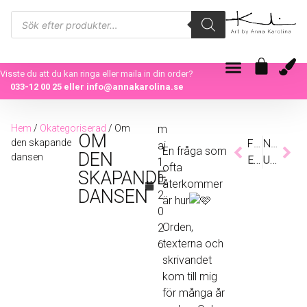
Visste du att du kan ringa eller maila in din order?
033-12 00 25
eller
info@annakarolina.se
Hem
/
Okategoriserad
/ Om
m
OM
den skapande
Föregående
Nästa
aj
En fråga som
DEN
dansen
En sommardröm – kreativitetens miljoner möjligheter
Utdrag ur dagboken
1
ofta
SKAPANDE
0,
återkommer
DANSEN
2
är hur
0
Orden,
2
texterna och
6
skrivandet
kom till mig
för många år