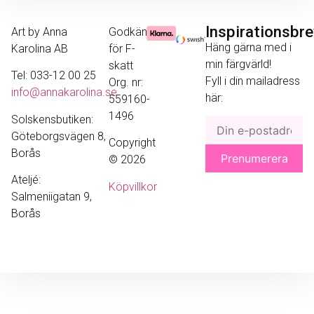
Inspirationsbr
Art by Anna
Godkänd
Häng gärna med i
Karolina AB
för F-
min färgvärld!
skatt
Tel: 033-12 00 25
Fyll i din mailadress
Org. nr:
info@annakarolina.se
här:
559160-
1496
Solskensbutiken:
Göteborgsvägen 8,
Copyright
Borås
© 2026
Ateljé:
Köpvillkor
Salmeniigatan 9,
Borås