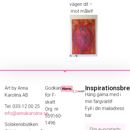
vägen dit –
mot målet!
Inspirationsbr
Art by Anna
Godkänd
Häng gärna med i
Karolina AB
för F-
min färgvärld!
skatt
Tel: 033-12 00 25
Fyll i din mailadress
Org. nr:
info@annakarolina.se
här:
559160-
1496
Solskensbutiken: