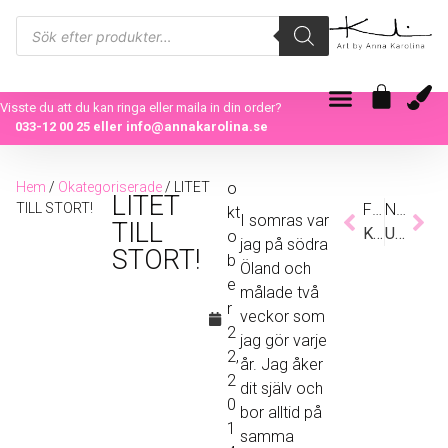
Visste du att du kan ringa eller maila in din order?
033-12 00 25
eller
info@annakarolina.se
Hem
/
Okategoriserade
/ LITET
o
LITET
TILL STORT!
Föregående
Nästa
kt
I somras var
TILL
KROPP & SJÄLMÄSSA I TROLLHÄTTAN
UPPRYMD
o
jag på södra
STORT!
b
Öland och
e
målade två
r
veckor som
2
jag gör varje
2,
år. Jag åker
2
dit själv och
0
bor alltid på
1
samma