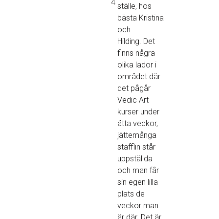
4
ställe, hos
bästa Kristina
och
Hilding. Det
finns några
olika lador i
området där
det pågår
Vedic Art
kurser under
åtta veckor,
jättemånga
stafflin står
uppställda
och man får
sin egen lilla
plats de
veckor man
är där. Det är