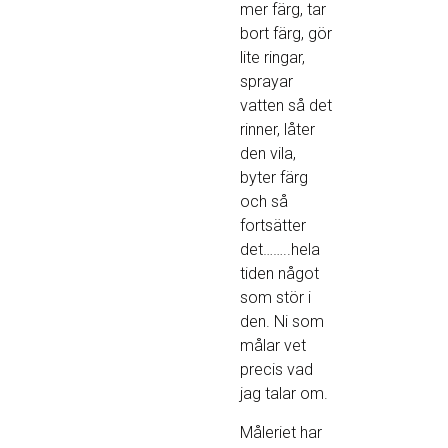
mer färg, tar
bort färg, gör
lite ringar,
sprayar
vatten så det
rinner, låter
den vila,
byter färg
och så
fortsätter
det……..hela
tiden något
som stör i
den. Ni som
målar vet
precis vad
jag talar om.
Måleriet har