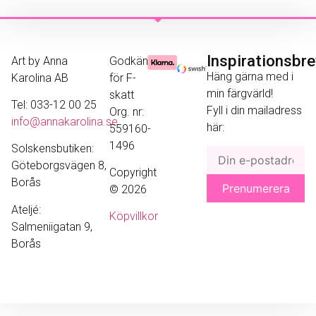
Inspirationsbr
Art by Anna
Godkänd
Häng gärna med i
Karolina AB
för F-
min färgvärld!
skatt
Tel: 033-12 00 25
Fyll i din mailadress
Org. nr:
info@annakarolina.se
här:
559160-
1496
Solskensbutiken:
Göteborgsvägen 8,
Copyright
Borås
© 2026
Ateljé:
Köpvillkor
Salmeniigatan 9,
Borås