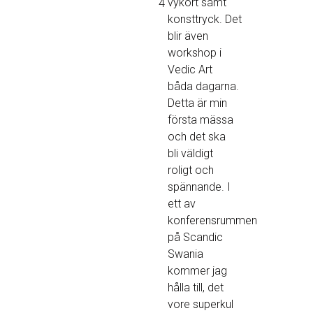
vykort samt
4
konsttryck. Det
blir även
workshop i
Vedic Art
båda dagarna.
Detta är min
första mässa
och det ska
bli väldigt
roligt och
spännande. I
ett av
konferensrummen
på Scandic
Swania
kommer jag
hålla till, det
vore superkul