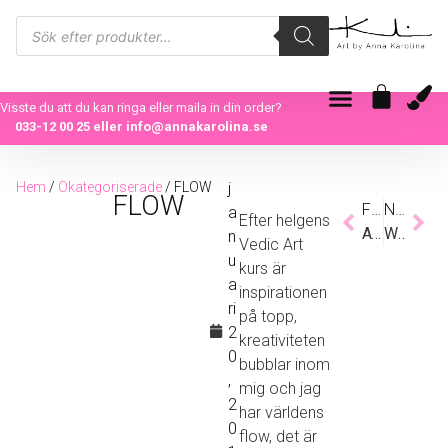
Visste du att du kan ringa eller maila in din order?
033-12 00 25
eller
info@annakarolina.se
Hem
/
Okategoriserade
/ FLOW
j
FLOW
Föregående
Nästa
a
Efter helgens
ATT INTE VETA
WITH ALL HIS BEAUTY
n
Vedic Art
u
kurs
är
a
inspirationen
ri
på topp,
2
kreativiteten
0
bubblar inom
,
mig och jag
2
har världens
0
flow, det är