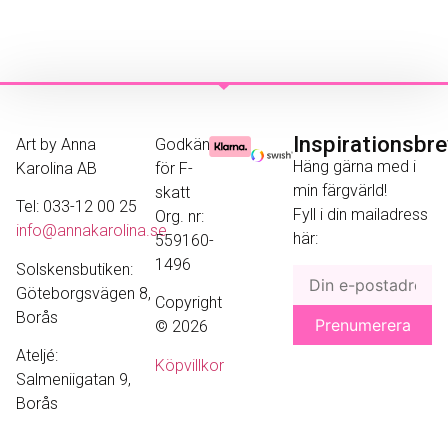
Inspirationsbr
Art by Anna
Godkänd
Häng gärna med i
Karolina AB
för F-
min färgvärld!
skatt
Tel: 033-12 00 25
Fyll i din mailadress
Org. nr:
info@annakarolina.se
här:
559160-
1496
Solskensbutiken:
Göteborgsvägen 8,
Copyright
Borås
© 2026
Ateljé:
Köpvillkor
Salmeniigatan 9,
Borås