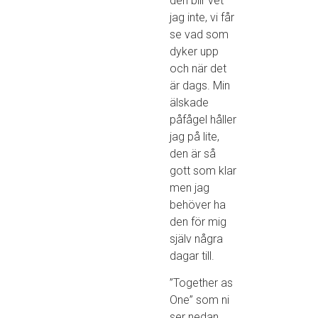
den blir vet
jag inte, vi får
se vad som
dyker upp
och när det
är dags.
Min
älskade
påfågel
håller
jag på lite,
den är så
gott som klar
men jag
behöver ha
den för mig
själv några
dagar till.
”Together as
One” som ni
ser nedan,