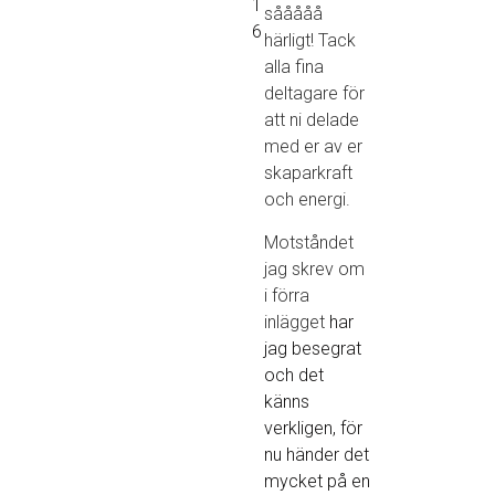
1
sååååå
6
härligt! Tack
alla fina
deltagare för
att ni delade
med er av er
skaparkraft
och energi.
Motståndet
jag skrev om
i förra
inlägget
har
jag besegrat
och det
känns
verkligen, för
nu händer det
mycket på en