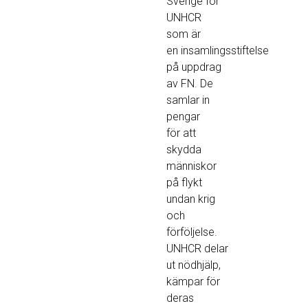
Sverige för
UNHCR
som är
en insamlingsstiftelse
på uppdrag
av FN. De
samlar in
pengar
för att
skydda
människor
på flykt
undan krig
och
förföljelse.
UNHCR delar
ut nödhjälp,
kämpar för
deras