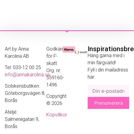
Inspirationsbr
Art by Anna
Godkänd
Häng gärna med i
Karolina AB
för F-
min färgvärld!
skatt
Tel: 033-12 00 25
Fyll i din mailadress
Org. nr:
info@annakarolina.se
här:
559160-
1496
Solskensbutiken:
Göteborgsvägen 8,
Copyright
Borås
© 2026
Ateljé:
Köpvillkor
Salmeniigatan 9,
Borås