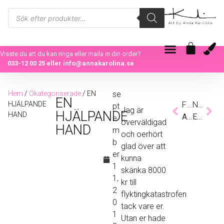
Visste du att du kan ringa eller maila in din order?
033-12 00 25
eller
info@annakarolina.se
Hem
/
Okategoriserade
/ EN
se
EN
HJÄLPANDE
Föregående
Nästa
pt
Jag är
HJÄLPANDE
HAND
AUKTION: FLYKTINGKATASTROF
ENERGI, GLÄDJE & RÖRELSE!
e
överväldigad
HAND
m
och oerhört
b
glad över att
er
kunna
1
skänka 8000
1,
kr till
2
flyktingkatastrofen
0
tack vare er.
1
Utan er hade