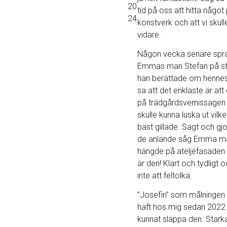
20
tid på oss att hitta någo
24
konstverk och att vi skul
vidare.
Någon vecka senare spra
Emmas man Stefan på st
han berättade om henne
sa att det enklaste är at
på trädgårdsvernissagen s
skulle kunna luska ut vil
bäst gillade. Sagt och gjor
de anlände såg Emma m
hängde på ateljéfasaden
är den! Klart och tydligt 
inte att feltolka.
”Josefin” som målningen 
haft hos mig sedan 2022 
kunnat släppa den. Stark