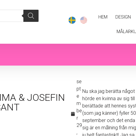
HEM
DESIGN
MÅLARK
se
pt
Nu ska jag berätta något f
MA & JOSEFIN
e
hörde en kvinna av sig til
m
SANT
berättade att hennes sy
be
(som jag känner) fyller 50 
r
september och det enda
29
sig är en målning från mig
,
ju helt fantastiskt! Jag sa