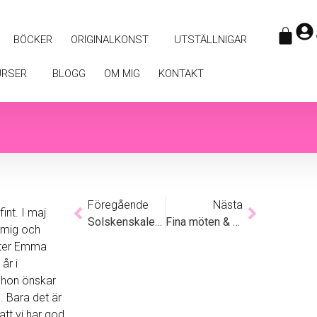
BÖCKER
ORIGINALKONST
UTSTÄLLNIGAR
URSER
BLOGG
OM MIG
KONTAKT
Föregående
Nästa
int. I maj
Solskenskalender 2025
Fina möten & samtal
l mig och
ster Emma
år i
 hon önskar
. Bara det är
 att vi har god