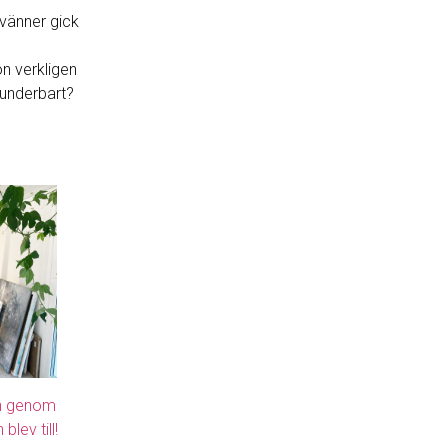
 vänner gick
n verkligen
 underbart?
an genom
lev till!