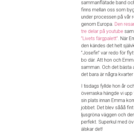
sammanflätade band och
finns mellan oss som by
under processen på vår r
genom Europa.
Den resan 
tre delar på youtube
samt
”Livets färgpalett”
. När E
den kändes det helt självk
”Josefin” var redo för flyt
bo där. Att hon och Emm
samman. Och det bästa av 
det bara är några kvarter
I tisdags fyllde hon år och
överraska hängde vi upp 
sin plats innan Emma ko
jobbet. Det blev sååå fin
ljusgröna väggen och de
perfekt. Superkul med öv
älskar det!