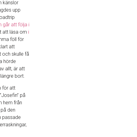
 känslor
ggdes upp
oadtrip
går att följa i
 att läsa om
i
mma föll för
lart att
t och skulle få
a hörde
allt, är att
 längre bort.
 för att
”Josefin” på
m hem från
t på den
n passade
erraskningar,