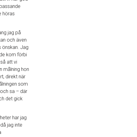
t passande
le höras
ng jag på
an och även
s önskan. Jag
t de kom förbi
å att vi
ken målning hon
t, direkt när
ålningen som
 och sa – där
och det gick
heter har jag
då jag inte
a