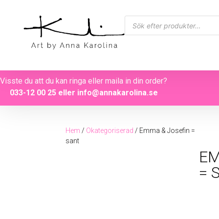
Visste du att du kan ringa eller maila in din order?
033-12 00 25
eller
info@annakarolina.se
Hem
/
Okategoriserad
/ Emma & Josefin =
sant
EM
= 