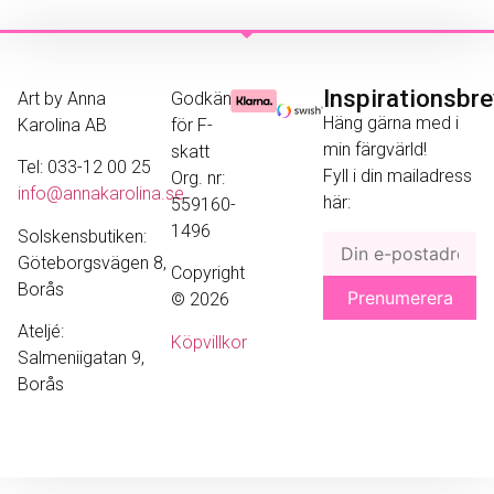
Inspirationsbr
Art by Anna
Godkänd
Häng gärna med i
Karolina AB
för F-
min färgvärld!
skatt
Tel: 033-12 00 25
Fyll i din mailadress
Org. nr:
info@annakarolina.se
här:
559160-
1496
Solskensbutiken:
Göteborgsvägen 8,
Copyright
Borås
© 2026
Ateljé:
Köpvillkor
Salmeniigatan 9,
Borås