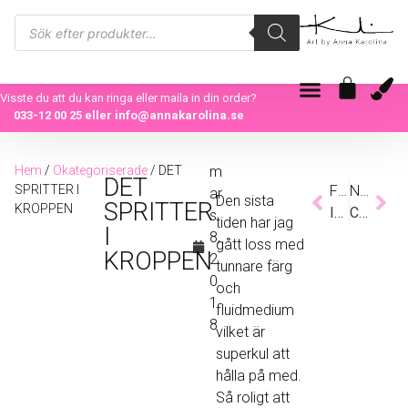
Visste du att du kan ringa eller maila in din order?
033-12 00 25
eller
info@annakarolina.se
Hem
/
Okategoriserade
/ DET
m
DET
SPRITTER I
Föregående
Nästa
ar
Den sista
SPRITTER
KROPPEN
INSPIRATION
CELEBRATION
s
tiden har jag
I
8,
gått loss med
KROPPEN
2
tunnare färg
0
och
1
fluidmedium
8
vilket är
superkul att
hålla på med.
Så roligt att