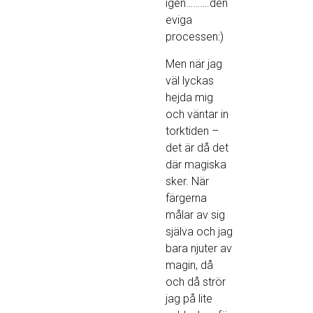
igen……….den
eviga
processen:)
Men när jag
väl lyckas
hejda mig
och väntar in
torktiden –
det är då det
där magiska
sker. När
färgerna
målar av sig
själva och jag
bara njuter av
magin, då
och då strör
jag på lite