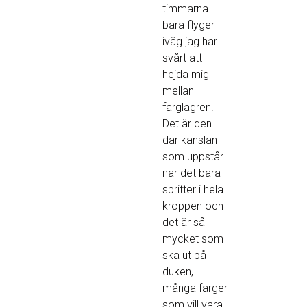
timmarna
bara flyger
iväg jag har
svårt att
hejda mig
mellan
färglagren!
Det är den
där känslan
som uppstår
när det bara
spritter i hela
kroppen och
det är så
mycket som
ska ut på
duken,
många färger
som vill vara