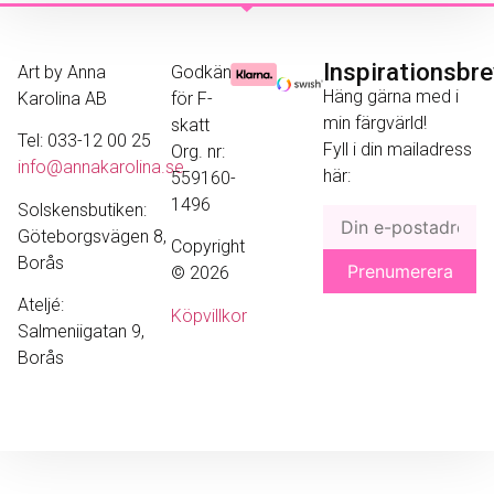
Inspirationsbr
Art by Anna
Godkänd
Häng gärna med i
Karolina AB
för F-
min färgvärld!
skatt
Tel: 033-12 00 25
Fyll i din mailadress
Org. nr:
info@annakarolina.se
här:
559160-
1496
Solskensbutiken:
Göteborgsvägen 8,
Copyright
Borås
© 2026
Ateljé:
Köpvillkor
Salmeniigatan 9,
Borås