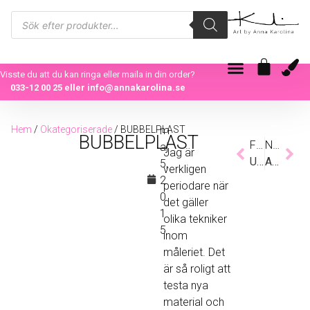
Visste du att du kan ringa eller maila in din order?
033-12 00 25
eller
info@annakarolina.se
Hem
/
Okategoriserade
/ BUBBELPLAST
m
BUBBELPLAST
Föregående
Nästa
aj
Jag är
UTMANING
ALLTID I PINGST
5,
verkligen
2
periodare när
0
det gäller
1
olika tekniker
5
inom
måleriet. Det
är så roligt att
testa nya
material och