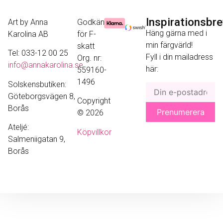
Inspirationsbr
Art by Anna
Godkänd
Häng gärna med i
Karolina AB
för F-
min färgvärld!
skatt
Tel: 033-12 00 25
Fyll i din mailadress
Org. nr:
info@annakarolina.se
här:
559160-
1496
Solskensbutiken:
Göteborgsvägen 8,
Copyright
Borås
© 2026
Ateljé:
Köpvillkor
Salmeniigatan 9,
Borås