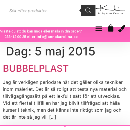
Visste du att du kan ringa eller maila in din order?
033-12 00 25
eller
info@annakarolina.se
Dag:
5 maj 2015
BUBBELPLAST
Jag är verkligen periodare när det gäller olika tekniker
inom måleriet. Det är så roligt att testa nya material och
tillvägagångssätt på ett lekfullt sätt för att utvecklas.
Vid ett flertal tillfällen har jag blivit tillfrågad att hålla
kurser i teknik, men det känns inte riktigt som jag och
det är inte så jag vill […]