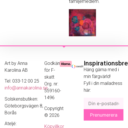
familjemedlem.
Inspirationsbr
Art by Anna
Godkänd
Häng gärna med i
Karolina AB
för F-
min färgvärld!
skatt
Tel: 033-12 00 25
Fyll i din mailadress
Org. nr:
info@annakarolina.se
här:
559160-
1496
Solskensbutiken:
Göteborgsvägen 8,
Copyright
Borås
© 2026
Ateljé:
Köpvillkor