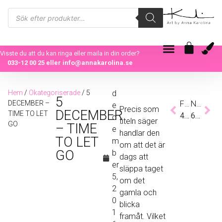
Visste du att du kan ringa eller maila in din order?
033-12 00 25
eller
info@annakarolina.se
Hem
/
Okategoriserade
/ 5
d
5
DECEMBER –
Föregående
Nästa
e
Precis som
DECEMBER
TIME TO LET
4 DECEMBER – BLYGSAMMA BO
6 DECEMBER – UNDER THE STARS
c
titeln säger
GO
– TIME
e
handlar den
TO LET
m
om att det är
GO
b
dags att
er
släppa taget
5,
om det
2
gamla och
0
blicka
1
framåt. Vilket