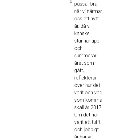
6
passar bra
när vi närmar
oss ett nytt
år, då vi
kanske
stannar upp
och
summerar
året som
gått,
reflekterar
över hur det
varit och vad
som komma
skall år 2017.
Om det har
varit ett tufft
och jobbigt
år har vi