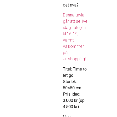
det nya?
Denna tavla
går att se live
idag i ateljén
kl 16-19,
varmt
välkommen
på
Julshopping!
Titel: Time to
let go
Storlek:
50×50 cm
Pris idag:
3.000 kr (op.
4.500 kr)
Maila