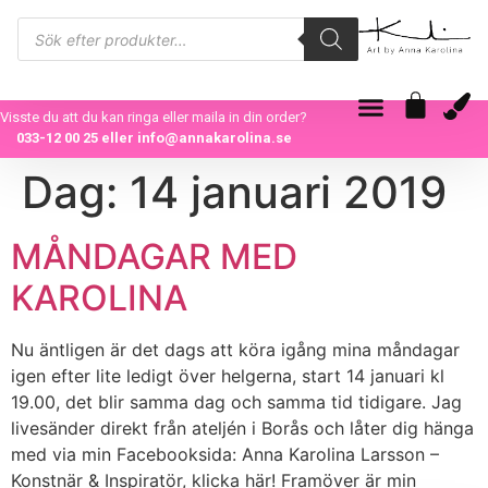
Visste du att du kan ringa eller maila in din order?
033-12 00 25
eller
info@annakarolina.se
Dag:
14 januari 2019
MÅNDAGAR MED
KAROLINA
Nu äntligen är det dags att köra igång mina måndagar
igen efter lite ledigt över helgerna, start 14 januari kl
19.00, det blir samma dag och samma tid tidigare. Jag
livesänder direkt från ateljén i Borås och låter dig hänga
med via min Facebooksida: Anna Karolina Larsson –
Konstnär & Inspiratör, klicka här! Framöver är min