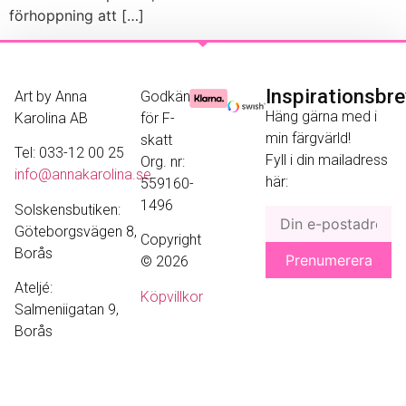
förhoppning att […]
Inspirationsbr
Art by Anna
Godkänd
Häng gärna med i
Karolina AB
för F-
min färgvärld!
skatt
Tel: 033-12 00 25
Fyll i din mailadress
Org. nr:
info@annakarolina.se
här:
559160-
1496
Solskensbutiken:
Göteborgsvägen 8,
Copyright
Borås
© 2026
Ateljé:
Köpvillkor
Salmeniigatan 9,
Borås