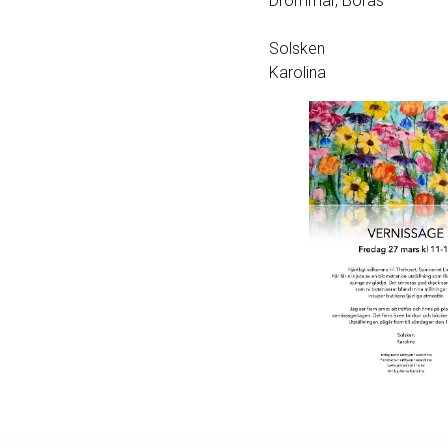
Drömmar, Borås
Solsken
Karolina