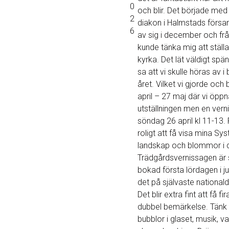
0
och blir. Det började med 
2
diakon i Halmstads försa
6
av sig i december och fr
kunde tänka mig att ställa 
kyrka. Det lät väldigt sp
sa att vi skulle höras av i
året. Vilket vi gjorde och
april – 27 maj där vi öppn
utställningen men en vern
söndag 26 april kl 11-13. 
roligt att få visa mina Sys
landskap och blommor i d
Trädgårdsvernissagen är 
bokad första lördagen i jun
det på självaste nationald
Det blir extra fint att få fi
dubbel bemärkelse. Tänk 
bubblor i glaset, musik, 