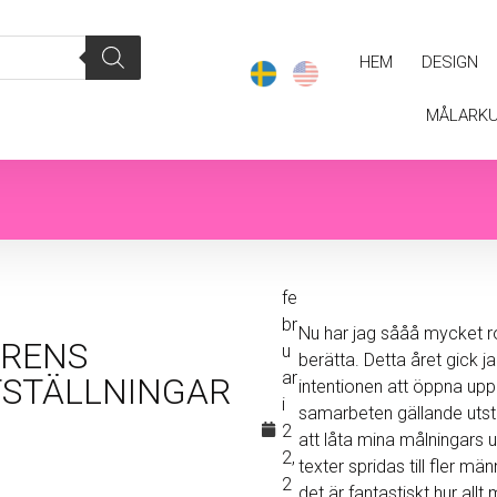
HEM
DESIGN
MÅLARK
fe
br
Nu har jag sååå mycket ro
ÅRENS
u
berätta. Detta året gick j
ar
STÄLLNINGAR
intentionen att öppna upp
i
samarbeten gällande utstä
2
att låta mina målningars 
2,
texter spridas till fler mä
2
det är fantastiskt hur allt