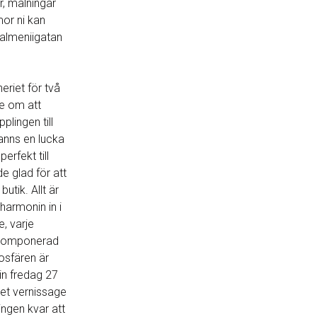
, målningar
or ni kan
Salmeniigatan
eriet för två
e om att
pplingen till
anns en lucka
rfekt till
e glad för att
utik. Allt är
 harmonin in i
e, varje
älkomponerad
osfären är
in fredag 27
det vernissage
ingen kvar att