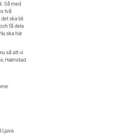
il. Så med
es två
 det ska bli
 och få dela
Nu ska här
nu så att vi
me, Halmstad
dome
 Ljuva