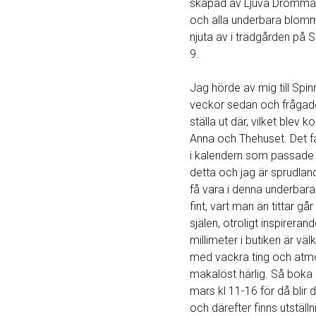
skapad av Ljuva Drömmar
och alla underbara blomm
njuta av i trädgården på 
9.
Jag hörde av mig till Spinn
veckor sedan och frågad
ställa ut där, vilket blev ko
Anna och Thehuset. Det f
i kalendern som passade pe
detta och jag är sprudland
få vara i denna underbara b
fint, vart man än tittar går
själen, otroligt inspirerand
millimeter i butiken är v
med vackra ting och atm
makalöst härlig. Så boka 
mars kl 11-16 för då blir 
och därefter finns utställn