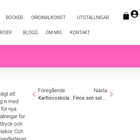
BÖCKER
ORIGINALKONST
UTSTÄLLNIGAR
URSER
BLOGG
OM MIG
KONTAKT
Föregående
Nästa
ligt att
Karlhovsskolan, blommor & måleri
Finca son sales i mitt hjärta
ag in med
 för nya
llningar för
uttryck och
nniskor. Och
 manifesteras