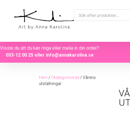
Visste du att du kan ringa eller maila in din order?
033-12 00 25
eller
info@annakarolina.se
Hem
/
Okategoriserad
/ Vårens
utställningar
V
UT