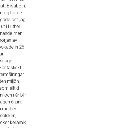
att Elisabeth,
mling hörde
ågade om jag
ut i Luther
ännande men
 början av
 bokade in 26
ar
issage
Fantastiskt
termålningar,
en miljön.
som alltid
i och i år blir
agen 6 juni.
ra med er i
solsken,
vacker keramik