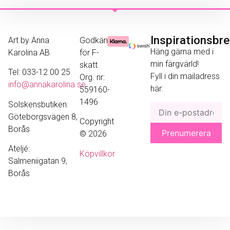
Inspirationsbr
Art by Anna
Godkänd
Häng gärna med i
Karolina AB
för F-
min färgvärld!
skatt
Tel: 033-12 00 25
Fyll i din mailadress
Org. nr:
info@annakarolina.se
här:
559160-
1496
Solskensbutiken:
Göteborgsvägen 8,
Copyright
Borås
© 2026
Ateljé:
Köpvillkor
Salmeniigatan 9,
Borås