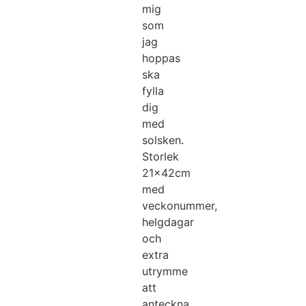
mig
som
jag
hoppas
ska
fylla
dig
med
solsken
.
Storlek
21x42cm
med
veckonummer,
helgdagar
och
extra
utrymme
att
anteckna.