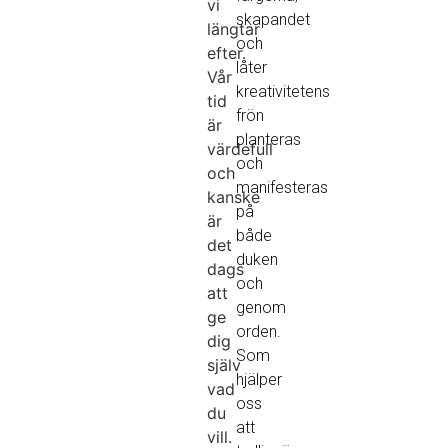
vi
skapandet
längtar
och
efter.
låter
Vår
kreativitetens
tid
frön
är
planteras
värdefull
och
och
manifesteras
kanske
på
är
både
det
duken
dags
och
att
genom
ge
orden.
dig
Som
själv
hjälper
vad
oss
du
att
vill.