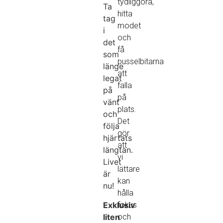
tydliggöra,
Ta
hitta
tag
modet
i
och
det
få
som
pusselbitarna
länge
att
legat
falla
på
på
vänt
plats.
och
Det
följa
gör
hjärtats
att
längtan.
vi
Livet
lättare
är
kan
nu!
hålla
Exklusiv
fokus
liten
och