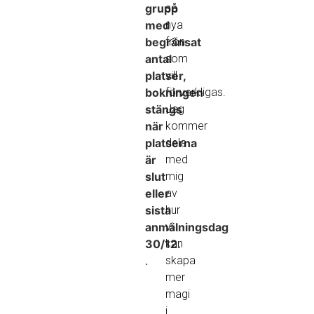
grupp
så
med
nya
begränsat
frön
antal
som
platser,
vill
bokningen
förverkligas.
stängs
Jag
när
kommer
platserna
dela
är
med
slut
mig
eller
av
sista
hur
anmälningsdag
vi
30/12.
kan
.
skapa
mer
magi
i