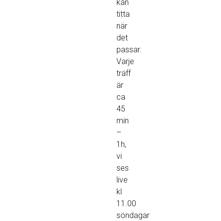
kan
titta
när
det
passar.
Varje
träff
är
ca
45
min
–
1h,
vi
ses
live
kl
11.00
söndagar