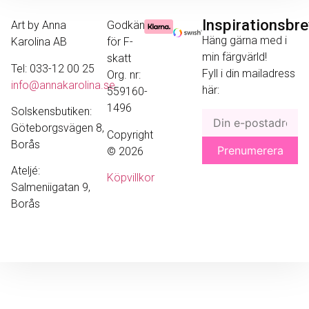
Inspirationsbr
Art by Anna
Godkänd
Häng gärna med i
Karolina AB
för F-
min färgvärld!
skatt
Tel: 033-12 00 25
Fyll i din mailadress
Org. nr:
info@annakarolina.se
här:
559160-
1496
Solskensbutiken:
Göteborgsvägen 8,
Copyright
Borås
© 2026
Ateljé:
Köpvillkor
Salmeniigatan 9,
Borås