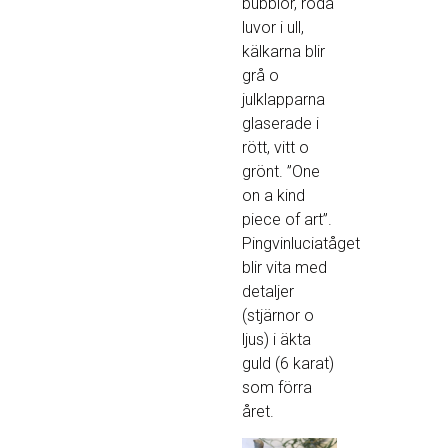
bubblor, röda
luvor i ull,
kälkarna blir
grå o
julklapparna
glaserade i
rött, vitt o
grönt. ”One
on a kind
piece of art”.
Pingvinluciatåget
blir vita med
detaljer
(stjärnor o
ljus) i äkta
guld (6 karat)
som förra
året.