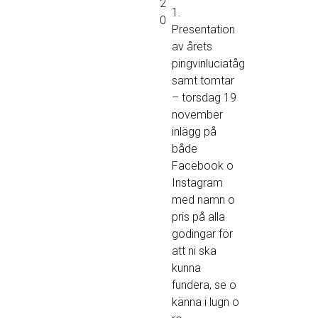
2
1.
0
Presentation
av årets
pingvinluciatåg
samt tomtar
– torsdag 19
november
inlägg på
både
Facebook o
Instagram
med namn o
pris på alla
godingar för
att ni ska
kunna
fundera, se o
känna i lugn o