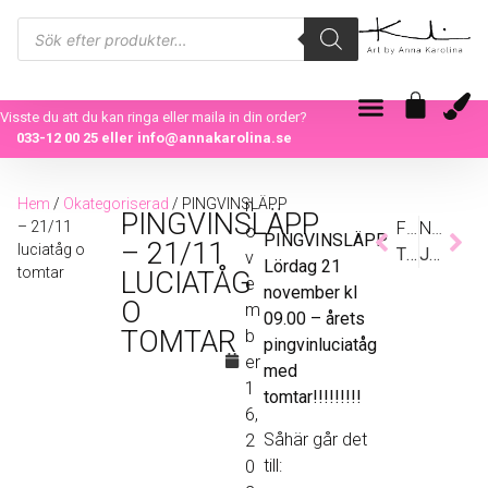
Visste du att du kan ringa eller maila in din order?
033-12 00 25
eller
info@annakarolina.se
Hem
/
Okategoriserad
/ PINGVINSLÄPP
n
PINGVINSLÄPP
– 21/11
Föregående
Nästa
o
PINGVINSLÄPP
– 21/11
luciatåg o
TILLSLUT HITTADE DEN HEM
JULÖPPET
v
Lördag 21
tomtar
LUCIATÅG
e
november kl
O
m
09.00 – årets
TOMTAR
b
pingvinluciatåg
er
med
1
tomtar!!!!!!!!!
6,
Såhär går det
2
till:
0