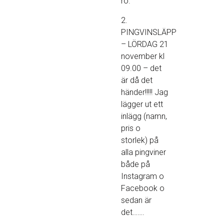
ro.
2.
PINGVINSLÄPP
– LÖRDAG 21
november kl
09.00 – det
är då det
händer!!!!! Jag
lägger ut ett
inlägg (namn,
pris o
storlek) på
alla pingviner
både på
Instagram o
Facebook o
sedan är
det…….