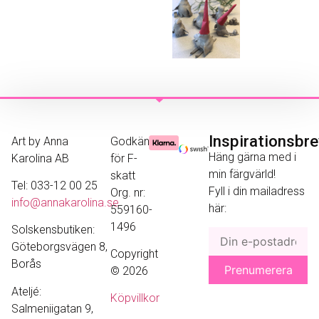
Inspirationsbr
Art by Anna
Godkänd
Häng gärna med i
Karolina AB
för F-
min färgvärld!
skatt
Tel: 033-12 00 25
Fyll i din mailadress
Org. nr:
info@annakarolina.se
här:
559160-
1496
Solskensbutiken:
Göteborgsvägen 8,
Copyright
Borås
© 2026
Ateljé:
Köpvillkor
Salmeniigatan 9,