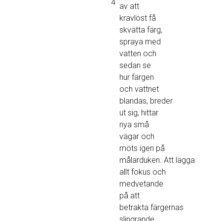
4
av att
kravlöst få
skvätta färg,
spraya med
vatten och
sedan se
hur färgen
och vattnet
blandas, breder
ut sig, hittar
nya små
vägar och
möts igen på
målarduken. Att lägga
allt fokus och
medvetande
på att
betrakta färgernas
slingrande