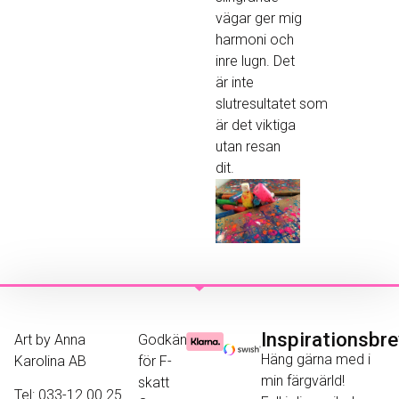
vägar ger mig
harmoni och
inre lugn. Det
är inte
slutresultatet som
är det viktiga
utan resan
dit.
Inspirationsbr
Art by Anna
Godkänd
Häng gärna med i
Karolina AB
för F-
min färgvärld!
skatt
Tel: 033-12 00 25