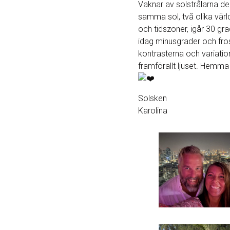
Vaknar av solstrålarna d
samma sol, två olika värld
och tidszoner, igår 30 gra
idag minusgrader och fros
kontrasterna och variati
framförallt ljuset. Hemm
Solsken
Karolina