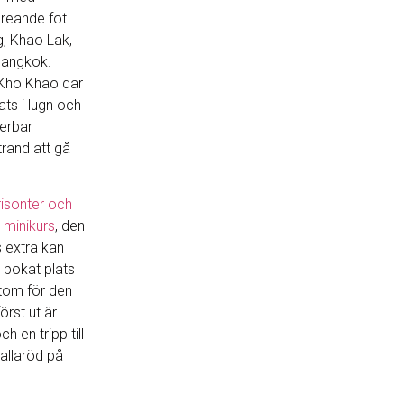
 reande fot
g, Khao Lak,
Bangkok.
o Kho Khao där
lats i lugn och
derbar
trand att gå
isonter och
 minikurs
, den
 extra kan
 bokat plats
ttom för den
rst ut är
 en tripp till
allaröd på