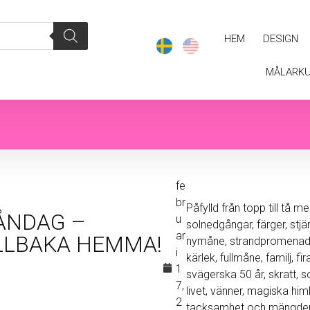
HEM
DESIGN
MÅLARK
fe
br
Påfylld från topp till tå med
ÅNDAG –
u
solnedgångar, färger, stj
ar
LLBAKA HEMMA!
nymåne, strandpromenader
i
kärlek, fullmåne, familj, fi
1
svägerska 50 år, skratt, 
7,
livet, vänner, magiska himl
2
tacksamhet och mängde