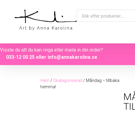
Visste du att du kan ringa eller maila in din order?
033-12 00 25
eller
info@annakarolina.se
Hem
/
Okategoriserad
/ Måndag – tillbaka
hemma!
M
TI