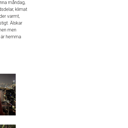
enna måndag,
sdelar, klimat
der varmt,
tigt. Älskar
onen men
a är hemma