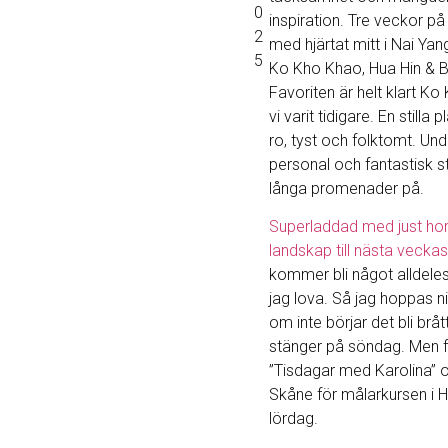
0
inspiration. Tre veckor på
2
med hjärtat mitt i Nai Yan
5
Ko Kho Khao, Hua Hin & 
Favoriten är helt klart K
vi varit tidigare. En stilla p
ro, tyst och folktomt. Un
personal och fantastisk s
långa promenader på.
Superladdad med just hor
landskap till nästa veckas
kommer bli något alldeles
jag lova. Så jag hoppas ni
om inte börjar det bli brå
stänger på söndag. Men fö
”Tisdagar med Karolina” och
Skåne för målarkursen i H
lördag.