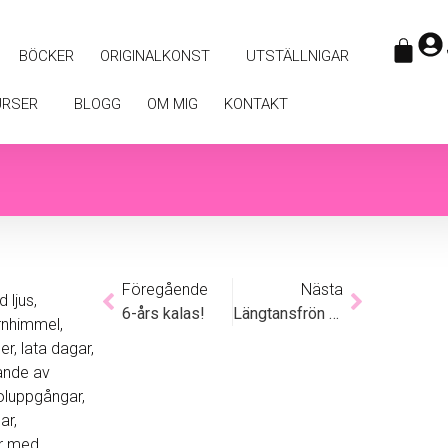
BÖCKER
ORIGINALKONST
UTSTÄLLNIGAR
URSER
BLOGG
OM MIG
KONTAKT
Föregående
Nästa
 ljus,
6-års kalas!
Längtansfrön & kreativa uttryck
ärnhimmel,
, lata dagar,
rande av
soluppgångar,
ar,
r med