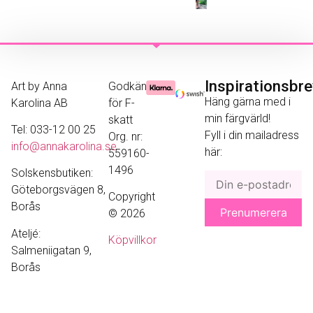
Inspirationsbr
Art by Anna
Godkänd
Häng gärna med i
Karolina AB
för F-
min färgvärld!
skatt
Tel: 033-12 00 25
Fyll i din mailadress
Org. nr:
info@annakarolina.se
här:
559160-
1496
Solskensbutiken:
Göteborgsvägen 8,
Copyright
Borås
© 2026
Ateljé:
Köpvillkor
Salmeniigatan 9,
Borås