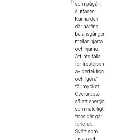
5
som pågår i
slutfasen.
Känna den
där hårfina
balansgången
mellan hjärta
och hjärna.
Att inte falla
för frestelsen
av perfektion
och ”göra”
för mycket.
Överarbeta,
så att energin
som naturligt
finns där går
förlorad.
Svårt som
tusan och