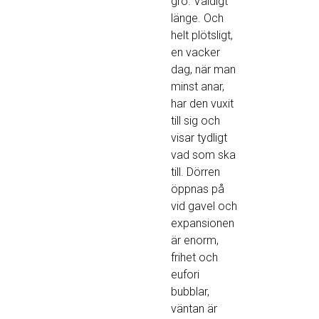
gro. Väldigt
länge. Och
helt plötsligt,
en vacker
dag, när man
minst anar,
har den vuxit
till sig och
visar tydligt
vad som ska
till. Dörren
öppnas på
vid gavel och
expansionen
är enorm,
frihet och
eufori
bubblar,
väntan är