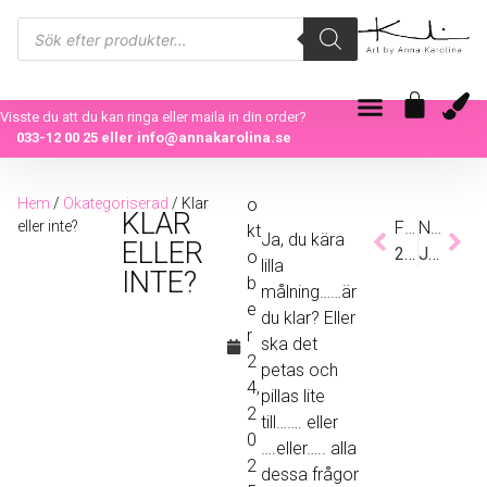
Visste du att du kan ringa eller maila in din order?
033-12 00 25
eller
info@annakarolina.se
Hem
/
Okategoriserad
/ Klar
o
KLAR
eller inte?
Föregående
Nästa
kt
Ja, du kära
ELLER
20 år med färgerna!
Jag trodde aldrig
o
lilla
INTE?
b
målning……är
e
du klar? Eller
r
ska det
2
petas och
4,
pillas lite
2
till……. eller
0
….eller….. alla
2
dessa frågor