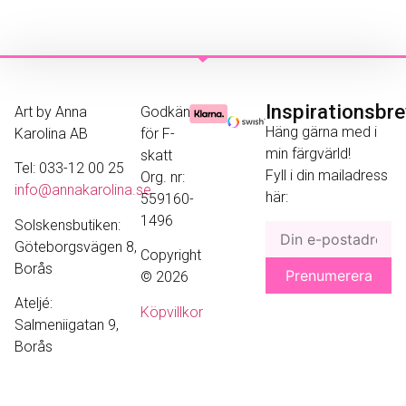
Inspirationsbr
Art by Anna
Godkänd
Häng gärna med i
Karolina AB
för F-
min färgvärld!
skatt
Tel: 033-12 00 25
Fyll i din mailadress
Org. nr:
info@annakarolina.se
här:
559160-
1496
Solskensbutiken:
Göteborgsvägen 8,
Copyright
Borås
© 2026
Ateljé:
Köpvillkor
Salmeniigatan 9,
Borås