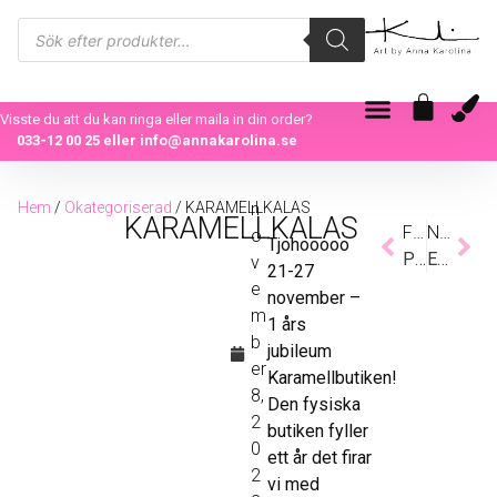
Visste du att du kan ringa eller maila in din order?
033-12 00 25
eller
info@annakarolina.se
Hem
/
Okategoriserad
/ KARAMELLKALAS
n
KARAMELLKALAS
Föregående
Nästa
o
Tjohooooo
PRESTATIONSÅNGEST?
EN FÖRSTA SMYGLÄSNING
v
21-27
e
november –
m
1 års
b
jubileum
er
Karamellbutiken!
8,
Den fysiska
2
butiken fyller
0
ett år det firar
2
vi med