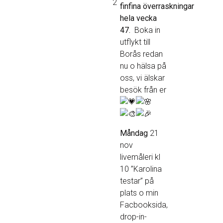
2
finfina överraskningar
hela vecka
47.
Boka in
utflykt till
Borås redan
nu o hälsa på
oss, vi älskar
besök från er
Måndag
21
nov
livemåleri kl
10 ”Karolina
testar” på
plats o min
Facbooksida,
drop-in-