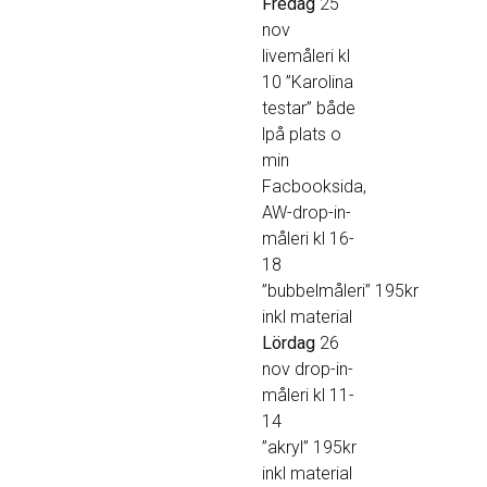
Fredag
25
nov
livemåleri kl
10 ”Karolina
testar” både
lpå plats o
min
Facbooksida,
AW-drop-in-
måleri kl 16-
18
”bubbelmåleri” 195kr
inkl material
Lördag
26
nov drop-in-
måleri kl 11-
14
”akryl” 195kr
inkl material