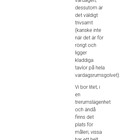
vardagen,
dessutom är
det väldigt
trivsamt
(kanske inte
när det är för
rörigt och
ligger
kladdiga
tavlor på hela
vardagsrumsgolvet).
Vi bor litet, i
en
trerumslägenhet
och ändå
finns det
plats för
måleri, vissa
har ett helt