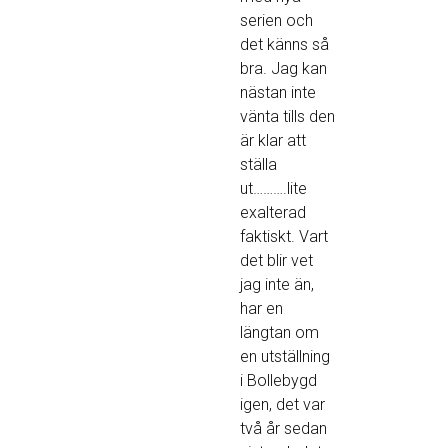
serien och
det känns så
bra. Jag kan
nästan inte
vänta tills den
är klar att
ställa
ut……….lite
exalterad
faktiskt. Vart
det blir vet
jag inte än,
har en
längtan om
en utställning
i Bollebygd
igen, det var
två år sedan