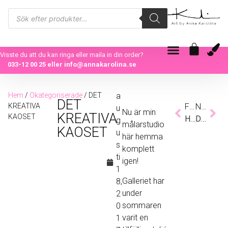
Visste du att du kan ringa eller maila in din order?
033-12 00 25
eller
info@annakarolina.se
Hem
/
Okategoriserade
/ DET
a
DET
KREATIVA
Föregående
Nästa
u
Nu är min
KREATIVA
KAOSET
HEJ DÅ FINA ATELJÈ
DEN EVIGA PROCESSEN
g
målarstudio
KAOSET
u
här hemma
s
komplett
ti
igen!
1
Galleriet har
8,
under
2
sommaren
0
varit en
1