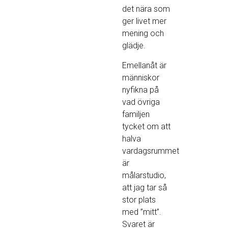
det nära som
ger livet mer
mening och
glädje.
Emellanåt är
människor
nyfikna på
vad övriga
familjen
tycket om att
halva
vardagsrummet
är
målarstudio,
att jag tar så
stor plats
med ”mitt”.
Svaret är