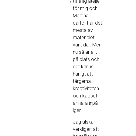
tillfällig ateljé
7
för mig och
Martina,
därför har det
mesta av
materialet
varit där. Men
nu så är allt
på plats och
det känns
härligt att
färgerna,
kreativiteten
och kaoset
är nära inpå
igen.
Jag älskar
verkligen att