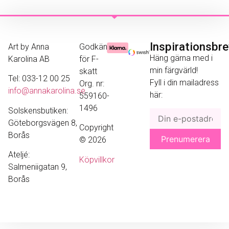
Inspirationsbr
Art by Anna
Godkänd
Häng gärna med i
Karolina AB
för F-
min färgvärld!
skatt
Tel: 033-12 00 25
Fyll i din mailadress
Org. nr:
info@annakarolina.se
här:
559160-
1496
Solskensbutiken:
Göteborgsvägen 8,
Copyright
Borås
© 2026
Ateljé:
Köpvillkor
Salmeniigatan 9,
Borås