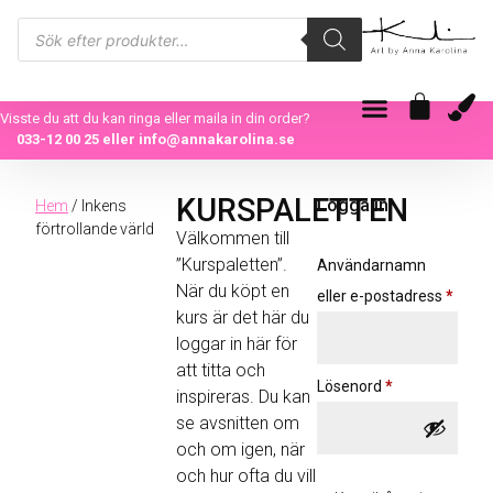
Visste du att du kan ringa eller maila in din order?
033-12 00 25
eller
info@annakarolina.se
KURSPALETTEN
Logga in
Hem
/ Inkens
förtrollande värld
Välkommen till
”Kurspaletten”.
Användarnamn
När du köpt en
eller e-postadress
*
kurs är det här du
loggar in här för
att titta och
Lösenord
*
inspireras. Du kan
se avsnitten om
och om igen, när
och hur ofta du vill