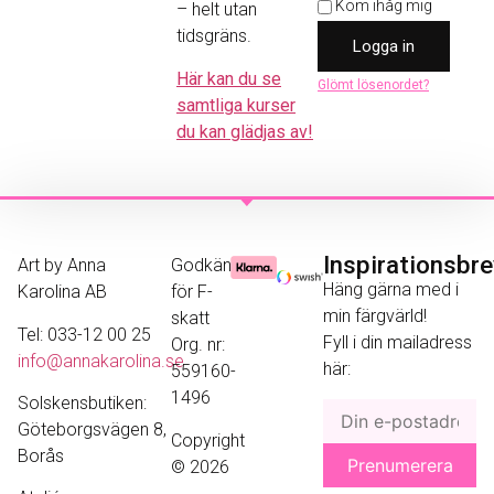
Kom ihåg mig
– helt utan
tidsgräns.
Logga in
Här kan du se
Glömt lösenordet?
samtliga kurser
du kan glädjas av!
Inspirationsbr
Art by Anna
Godkänd
Häng gärna med i
Karolina AB
för F-
min färgvärld!
skatt
Tel: 033-12 00 25
Fyll i din mailadress
Org. nr:
info@annakarolina.se
här:
559160-
1496
Solskensbutiken:
Göteborgsvägen 8,
Copyright
Borås
© 2026