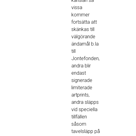
känslan så
vissa
kommer
fortsätta att
skänkas till
välgörande
ändamål b.la
till
Jontefonden
,
andra blir
endast
signerade
limiterade
artprints,
andra släpps
vid speciella
tillfällen
såsom
tavelsläpp på