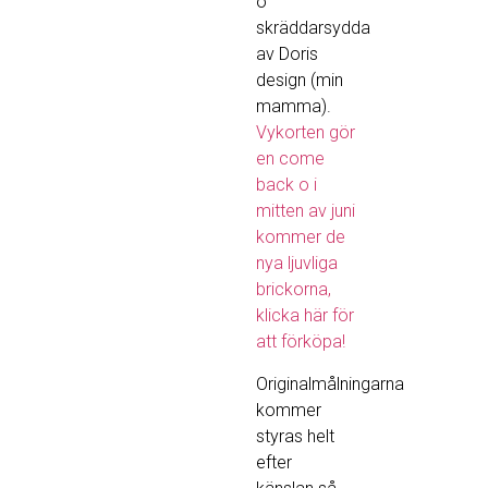
o
skräddarsydda
av Doris
design (min
mamma).
Vykorten gör
en come
back o i
mitten av juni
kommer de
nya ljuvliga
brickorna,
klicka här för
att förköpa!
Originalmålningarna
kommer
styras helt
efter