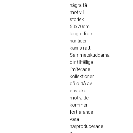
några få
motiv i
storlek
50x70cm
längre fram
när tiden
känns rätt.
Sammetskuddarna
blir tillfälliga
limiterade
kollektioner
då o då av
enstaka
motiv, de
kommer
fortfarande
vara
närproducerade