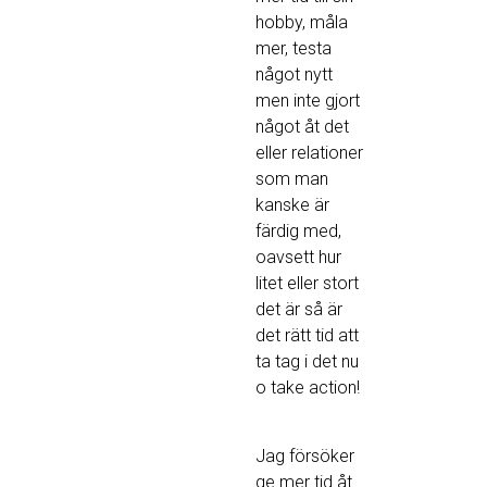
hobby, måla
mer, testa
något nytt
men inte gjort
något åt det
eller relationer
som man
kanske är
färdig med,
oavsett hur
litet eller stort
det är så är
det rätt tid att
ta tag i det nu
o take action!
Jag försöker
ge mer tid åt