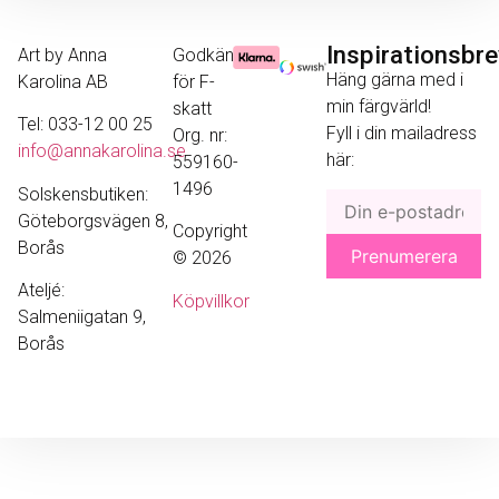
Inspirationsbr
Art by Anna
Godkänd
Häng gärna med i
Karolina AB
för F-
min färgvärld!
skatt
Tel: 033-12 00 25
Fyll i din mailadress
Org. nr:
info@annakarolina.se
här:
559160-
1496
Solskensbutiken:
Göteborgsvägen 8,
Copyright
Borås
© 2026
Ateljé:
Köpvillkor
Salmeniigatan 9,
Borås