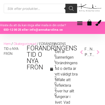
Visste du att du kan ringa eller maila in din order?
033-12 00 25
eller
info@annakarolina.se
Hem
/
Okategoriserad
/ FÖRÄNDRINGENS
j
FÖRÄNDRINGENS
TID o NYA
Föregående
Nästa
u
Det är
TID O
FRÖN
PINGVINSLÄPP 1 MAJ
TRÄDGÅRDSVERNISSAGE 21 JULI
n
sannerligen
NYA
i
förändringens
FRÖN
1
tid o detta är
,
ett väldigt bra
2
tillfälle att
0
reflektera
2
över hur allt
0
fungerar i
livet. Vad