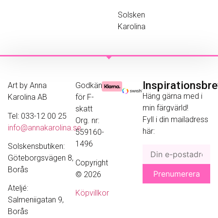
Solsken
Karolina
Inspirationsbr
Art by Anna
Godkänd
Häng gärna med i
Karolina AB
för F-
min färgvärld!
skatt
Tel: 033-12 00 25
Fyll i din mailadress
Org. nr:
info@annakarolina.se
här:
559160-
1496
Solskensbutiken:
Göteborgsvägen 8,
Copyright
Borås
© 2026
Ateljé:
Köpvillkor
Salmeniigatan 9,
Borås