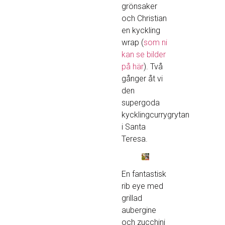
grönsaker
och Christian
en kyckling
wrap (
som ni
kan se bilder
på här
). Två
gånger åt vi
den
supergoda
kycklingcurrygrytan
i Santa
Teresa.
En fantastisk
rib eye med
grillad
aubergine
och zucchini