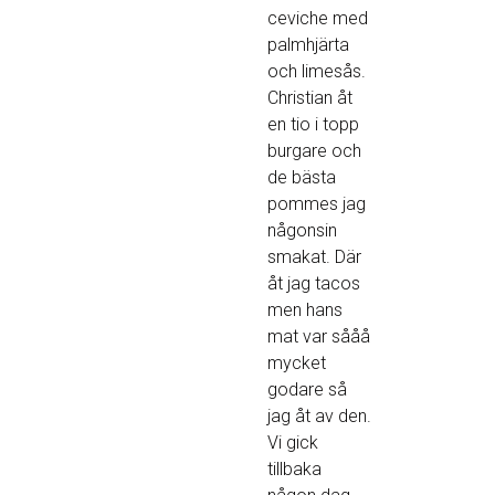
ceviche med
palmhjärta
och limesås.
Christian åt
en tio i topp
burgare och
de bästa
pommes jag
någonsin
smakat. Där
åt jag tacos
men hans
mat var sååå
mycket
godare så
jag åt av den.
Vi gick
tillbaka