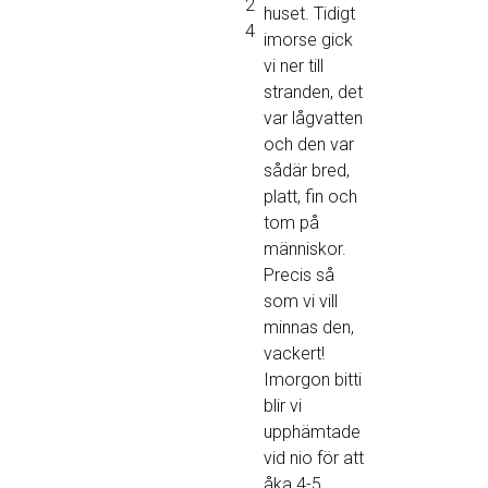
2
huset. Tidigt
4
imorse gick
vi ner till
stranden, det
var lågvatten
och den var
sådär bred,
platt, fin och
tom på
människor.
Precis så
som vi vill
minnas den,
vackert!
Imorgon bitti
blir vi
upphämtade
vid nio för att
åka 4-5