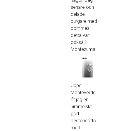
någon dag
senare och
delade
burgare med
pommes,
detta var
också i
Montezuma.
Blackened
Godaste
Tuna
tuna
bugraren
ceviche
Uppe i
Monteverde
åt jag en
himmelskt
god
pestorisotto
med