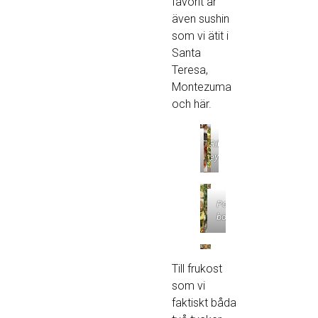
favorit är
även sushin
som vi ätit i
Santa
Teresa,
Montezuma
och här.
Rib
eye
Poké
bowl
Till frukost
som vi
faktiskt båda