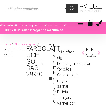
Visste du att du kan ringa eller maila in din order?
033-12 00 25
eller
info@annakarolina.se
Hem
/
Okategoriserad
/ Färgglatt
n
FÄRGGLATT
och gott, dag
Föregående
Nästa
o
Igår infann
OCH
29-30
Så kan det gå, dag 28-29
Äventyret, dag 30-31
v
sig
GOTT,
e
hemlängtanskänslan
DAG
m
för både
29-30
b
Christian och
er
mig. Vi
1
saknar
3,
Felicia,
2
familjen,
0
vänner och