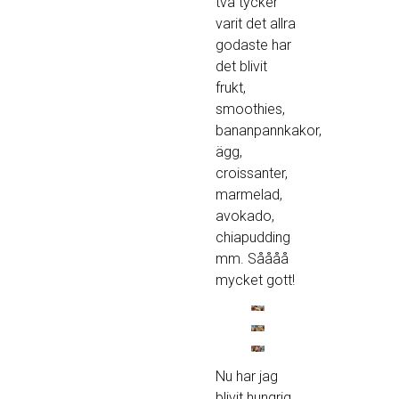
två tycker
varit det allra
godaste har
det blivit
frukt,
smoothies,
bananpannkakor,
ägg,
croissanter,
marmelad,
avokado,
chiapudding
mm. Såååå
mycket gott!
Nu har jag
blivit hungrig