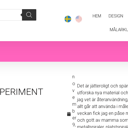
HEM
DESIGN
MÅLARK
n
o
Det är jätteroligt och sp
PERIMENT
v
utforska nya material oc
e
jag vet är återanvändning
m
allt går att använda i måle
b
veckan fick jag en påse 
er
och gott av mamma som
9,
metallspiraler, platstspira