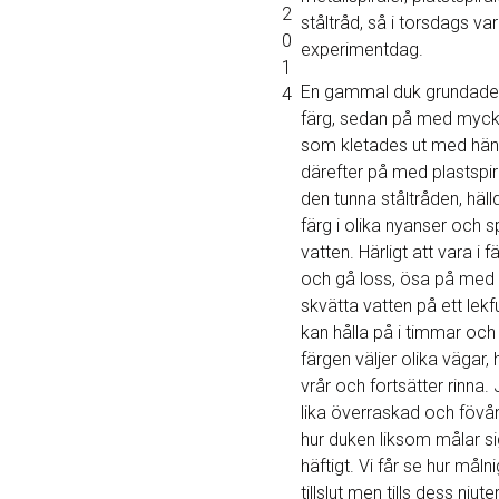
2
ståltråd, så i torsdags var
0
experimentdag.
1
En gammal duk grundade
4
färg, sedan på med myck
som kletades ut med hän
därefter på med plastspi
den tunna ståltråden, häl
färg i olika nyanser och 
vatten. Härligt att vara i 
och gå loss, ösa på med
skvätta vatten på ett lekfu
kan hålla på i timmar och
färgen väljer olika vägar, 
vrår och fortsätter rinna. J
lika överraskad och fövå
hur duken liksom målar sig
häftigt. Vi får se hur målni
tillslut men tills dess njut