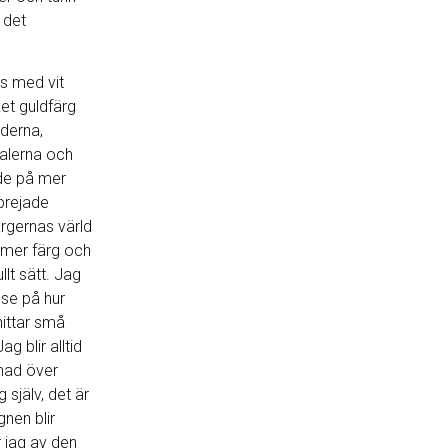
 det
s med vit
et guldfärg
derna,
ralerna och
lde på mer
sprejade
färgernas värld
 mer färg och
llt sätt. Jag
 se på hur
hittar små
ag blir alltid
nad över
 själv, det är
gnen blir
er jag av den