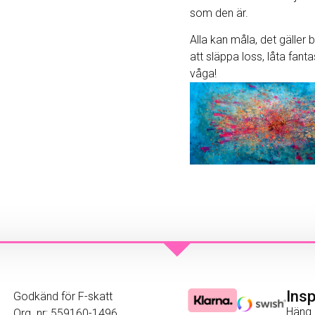
som den är.
Alla kan måla, det gäller 
att släppa loss, låta fant
våga!
Ins
Godkänd för F-skatt
Häng 
Org. nr: 559160-1496