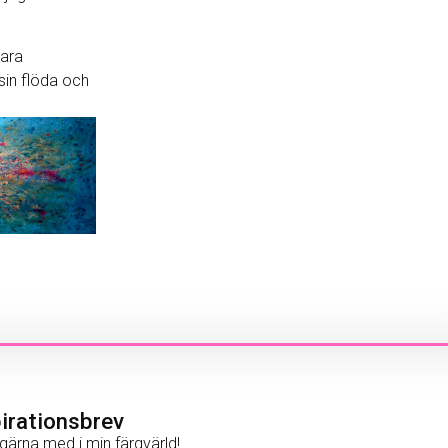
bara
asin flöda och
pirationsbrev
gärna med i min färgvärld!