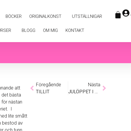
BÖCKER
ORIGINALKONST
UTSTÄLLNIGAR
URSER
BLOGG
OM MIG
KONTAKT
Föregående
Nästa
ännande att
TILLIT
JULÖPPET I GALLERIET
h det bästa
, för nästan
riet. I
med lite smått
 bestod av
ler och tunn